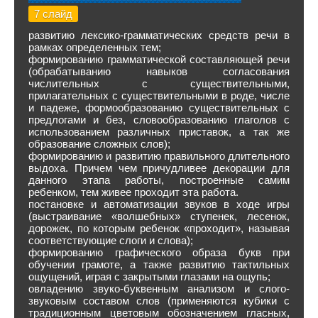
7 слайд
развитию лексико-грамматических средств речи в
рамках определенных тем;
формированию грамматической составляющей речи
(обрабатыванию навыков согласования
числительных с существительными,
прилагательных с существительными в роде, числе
и падеже, формообразованию существительных с
предлогами и без, словообразованию глаголов с
использованием различных приставок, а так же
образование сложных слов);
формированию и развитию правильного длительного
выдоха. Причем чем причудливее декорации для
данного этапа работы, построенные самим
ребенком, тем живее проходит эта работа.
постановке и автоматизации звуков в ходе игры
(выстраивание «волшебных» ступенек, лесенок,
дорожек, по которым ребенок «проходит», называя
соответствующие слоги и слова);
формированию графического образа букв при
обучении грамоте, а также развитию тактильных
ощущений, играя с закрытыми глазами на ощупь;
овладению звуко-буквенным анализом и слого-
звуковым составом слов (применяются кубики с
традиционным цветовым обозначением гласных,