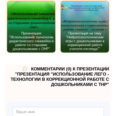
Презентация
Презентация на тему
"Использование технологии
"Нейропсихологические
дидактического синквейна в
игры с дошкольниками в
работе со старшими
коррекционной работе
дошкольниками с ОНР"
учителя-логопеда""
КОММЕНТАРИИ (0) К ПРЕЗЕНТАЦИИ
"ПРЕЗЕНТАЦИЯ "ИСПОЛЬЗОВАНИЕ ЛЕГО -
ТЕХНОЛОГИИ В КОРРЕКЦИОННОЙ РАБОТЕ С
ДОШКОЛЬНИКАМИ С ТНР"