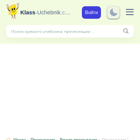
Klass
-Uchebnik
.com
Войти
Школа
»
Презентации
»
Другие презентации
» Презентация "Использование лего - технологии в коррекционной работе с дошкольниками с ТНР