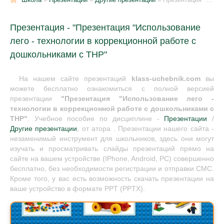
Презентация - "Презентация "Использование
лего - технологии в коррекционной работе с
дошкольниками с ТНР"
На нашем сайте презентаций
klass-uchebnik.com
вы
можете бесплатно ознакомиться с полной версией
презентации
"Презентация "Использование лего -
технологии в коррекционной работе с дошкольниками с
ТНР"
. Учебное пособие по дисциплине -
Презентации
/
Другие презентации
, от атора . Презентации нашего сайта -
незаменимый инструмент для школьников, здесь они могут
изучать и просматривать слайды презентаций прямо на
сайте на вашем устройстве (IPhone, Android, PC) совершенно
бесплатно, без необходимости регистрации и отправки СМС.
Кроме того, у вас есть возможность скачать презентации на
ваше устройство в формате PPT (PPTX).