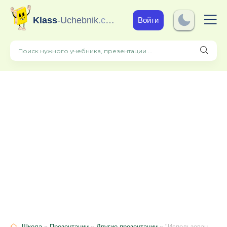
Klass
-Uchebnik
.com
Войти
Школа
»
Презентации
»
Другие презентации
» "Использование ИКТ в работе воспитателем коррекционной школы - интернат № 152"