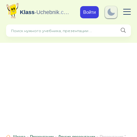
Klass
-Uchebnik
.com
Войти
Школа
»
Презентации
»
Другие презентации
» Презентация "Мониторинг личностных результатов для детей с ОВЗ (дети с ЗПР) в начальной школе 4 класс"