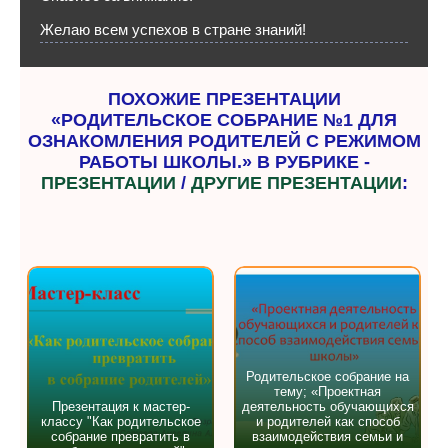
Желаю всем успехов в стране знаний!
ПОХОЖИЕ ПРЕЗЕНТАЦИИ
«РОДИТЕЛЬСКОЕ СОБРАНИЕ №1 ДЛЯ
ОЗНАКОМЛЕНИЯ РОДИТЕЛЕЙ С РЕЖИМОМ
РАБОТЫ ШКОЛЫ.» В РУБРИКЕ -
ПРЕЗЕНТАЦИИ
/
ДРУГИЕ ПРЕЗЕНТАЦИИ
:
Родительское собрание на
тему; «Проектная
Презентация к мастер-
деятельность обучающихся
классу "Как родительское
и родителей как способ
собрание превратить в
взаимодействия семьи и