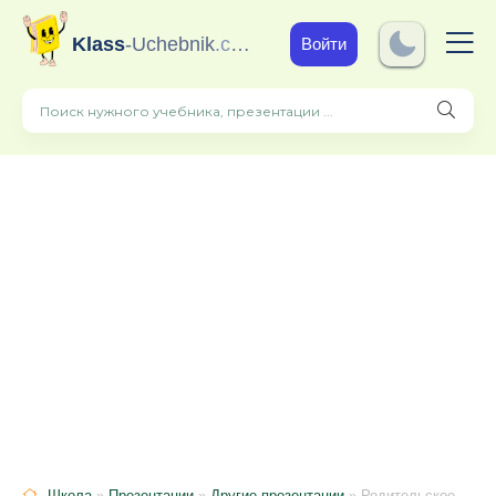
Klass
-Uchebnik
.com
Войти
Школа
»
Презентации
»
Другие презентации
» Родительское собрание №1 для ознакомления родителей с режимом работы школы.