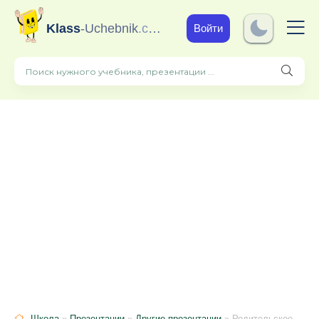
Klass
-Uchebnik
.com
Войти
Школа
»
Презентации
»
Другие презентации
» Родительское собрание на тему; «Проектная деятельность обучающихся и родителей как способ взаимодействия семьи и школы».