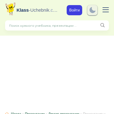
Klass
-Uchebnik
.com
Войти
Школа
»
Презентации
»
Другие презентации
» Презентация на тему "Связанная речь"