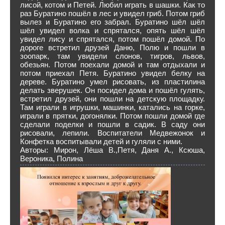
лисой, котом и Петей. Любил играть в шашки. Как то
раз Буратино пошёл в лес и увидел гриб. Потом гриб
вылез и Буратино его забрал. Буратино шёл шёл
шёл увидел волка и спрятался, опять шёл шёл
увидел лису и спрятался, потом пошёл домой. По
дороге встретил друзей Даню, Полю и пошли в
зоопарк, там увидели слонов, тигров, львов,
обезьян. Потом поехали домой и там отдыхали и
потом приехал Петя. Буратино увидел белку на
дереве. Буратино умел рисовать, из пластилина
делать зверушек. Он посидел дома и пошёл гулять,
встретил друзей, они пошли на детскую площадку.
Там играли в игрушки, машинки, катались на горке,
играли в прятки, догонялки. Потом пошли домой где
сделали поделки и пошли в садик. В саду они
рисовали, лепили. Воспитатели Медвежонок и
Конфетка воспитывали детей и гуляли с ними.
Авторы: Мирон, Лёша В.,Петя, Даня А., Ксюша,
Вероника, Полина