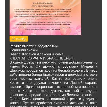
24 слайд
Ребята вместе с родителями.
Сочинили сказки
Автор: Кабанов Алексей и мама.
«ЛЕСНАЯ ОХРАНА И БРАКОНЬЕРЫ»
В одном дремучем лесу жил очень добрый олень по
имени Костя. Он дружил с собаками Мишей и
Шариком породы овчарок из Лесной охраны . В лесу
действовала банда браконьеров и держала в страхе
всех лесных жителей. Как-то раз решили олень
Костя и его друзья овчарки из Лесной охраны
изловить браконьеров хитрым способом и повесили
оленю Косте на шею датчик, который в случае
опасности передаёт сигнал прямо Лесной охране.
Олень Костя пошёл на водопой к реке и угодил в
капкан. Тут же сработал сигнал с датчика. И пока
браконьеры пытались утащить оленя Костю к себе в