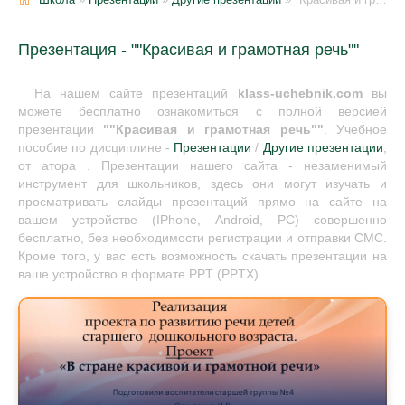
Презентация - ""Красивая и грамотная речь""
На нашем сайте презентаций
klass-uchebnik.com
вы
можете бесплатно ознакомиться с полной версией
презентации
""Красивая и грамотная речь""
. Учебное
пособие по дисциплине -
Презентации
/
Другие презентации
,
от атора . Презентации нашего сайта - незаменимый
инструмент для школьников, здесь они могут изучать и
просматривать слайды презентаций прямо на сайте на
вашем устройстве (IPhone, Android, PC) совершенно
бесплатно, без необходимости регистрации и отправки СМС.
Кроме того, у вас есть возможность скачать презентации на
ваше устройство в формате PPT (PPTX).