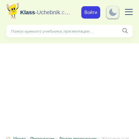
Klass
-Uchebnik
.com
Войти
Школа
»
Презентации
»
Другие презентации
» "Красивая и грамотная речь"