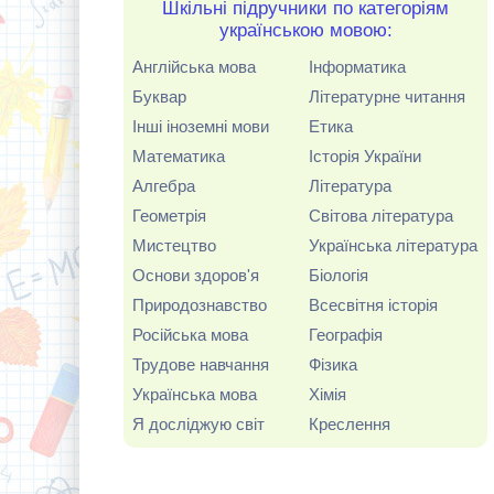
Шкільні підручники по категоріям
українською мовою:
Англійська мова
Інформатика
Буквар
Літературне читання
Інші іноземні мови
Етика
Математика
Історія України
Алгебра
Література
Геометрія
Світова література
Мистецтво
Українська література
Основи здоров'я
Біологія
Природознавство
Всесвітня історія
Російська мова
Географія
Трудове навчання
Фізика
Українська мова
Хімія
Я досліджую світ
Креслення