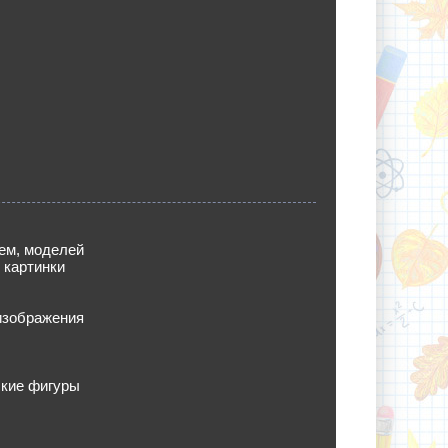
ем, моделей
 картинки
изображения
ские фигуры