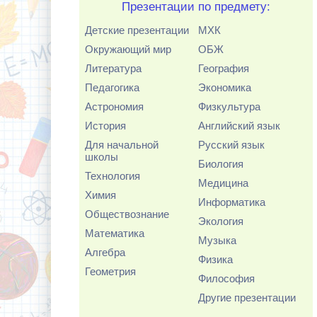
Презентации по предмету:
Детские презентации
МХК
Окружающий мир
ОБЖ
Литература
География
Педагогика
Экономика
Астрономия
Физкультура
История
Английский язык
Для начальной
Русский язык
школы
Биология
Технология
Медицина
Химия
Информатика
Обществознание
Экология
Математика
Музыка
Алгебра
Физика
Геометрия
Философия
Другие презентации