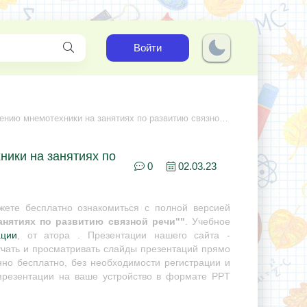
Войти
ию мнемотехники на занятиях по развитию связной речи"
ники на занятиях по
0
02.03.23
ете бесплатно ознакомиться с полной версией
анятиях по развитию связной речи""
. Учебное
ации
, от атора . Презентации нашего сайта -
учать и просматривать слайды презентаций прямо
нно бесплатно, без необходимости регистрации и
 презентации на ваше устройство в формате PPT