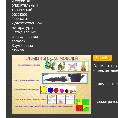
и серии картин,
описательный,
творческий
рассказ)
Пересказ
художественной
литературы
Отгадывание
и загадывание
загадок
Заучивание
стихов
6 слайд
Элементы сх
- предметные
- силуэтные 
- геометриче