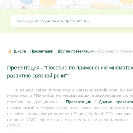
Школа
»
Презентации
»
Другие презентации
» Пособие по применен
Презентация - "Пособие по применению мнемотех
развитию связной речи""
На нашем сайте презентаций
klass-uchebnik.com
вы мож
презентации
"Пособие по применению мнемотехники на з
пособие по дисциплине -
Презентации
/
Другие презент
незаменимый инструмент для школьников, здесь они могут из
на сайте на вашем устройстве (IPhone, Android, PC) соверше
отправки СМС. Кроме того, у вас есть возможность скачать
(PPTX).