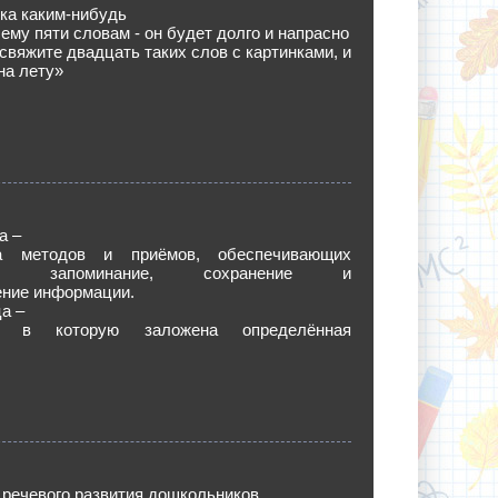
ка каким-нибудь
ему пяти словам - он будет долго и напрасно
 свяжите двадцать таких слов с картинками, и
на лету»
а –
а методов и приёмов, обеспечивающих
ное запоминание, сохранение и
ение информации.
а –
, в которую заложена определённая
речевого развития дошкольников