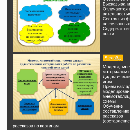
Высказывани
Отличаются 
вательность
Состоят из ф
не связанных
Содержат низ
ности
5 слайд
Модели, мне
материалом в
Дидактическ
игры
Прием нагляд
моделирован
мнемотаблиц
схемы
Обучение
составлению
рассказов
(составление
рассказов по картинам