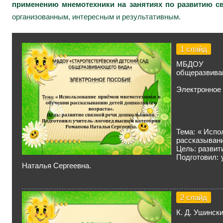
применению мнемотехники на занятиях по развитию св
организованным, интересным и результативным.
1 слайд
МБДОУ «С
общеразвива
Электронное
Тема: « Испо
рассказывани
Цель: развит
Подготовил: 
Наталья Сергеевна.
2 слайд
К. Д. Ушинск