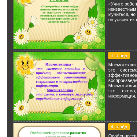
«Учите ребён
неизвестным 
мучиться, но
он усвоит их 
3 слайд
Мнемотехник
это систем
эффектив
воспроизвед
Мнемотаблиц
это схема
информация.
4 слайд
Особенности 