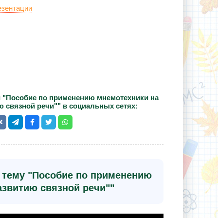
езентации
 "Пособие по применению мнемотехники на
ю связной речи"" в социальных сетях:
а тему "Пособие по применению
азвитию связной речи""