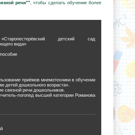
язной речи""
, чтобы сделать обучение более
таропестерёвский детский сад
ющего вида»
 пособие
льзование приёмов мнемотехники в обучении
ю детей дошкольного возраста».
ие связной речи дошкольников.
учитель-логопед высшей категории Романова
ий