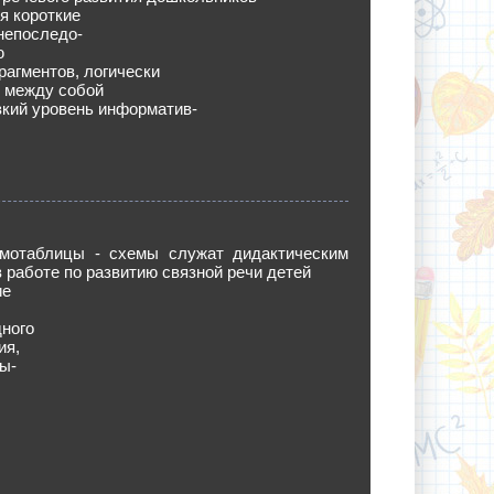
я короткие
непоследо-
ю
рагментов, логически
 между собой
кий уровень информатив-
мотаблицы - схемы служат дидактическим
 работе по развитию связной речи детей
ие
ного
ия,
ы-