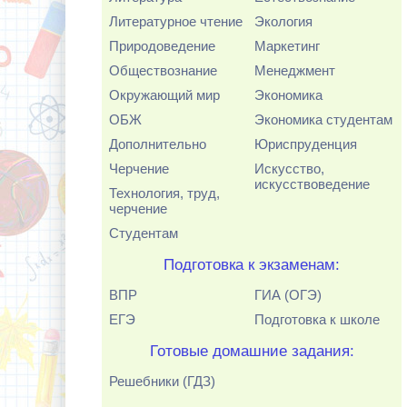
Литературное чтение
Экология
Природоведение
Маркетинг
Обществознание
Менеджмент
Окружающий мир
Экономика
ОБЖ
Экономика студентам
Дополнительно
Юриспруденция
Черчение
Искусство,
искусствоведение
Технология, труд,
черчение
Студентам
Подготовка к экзаменам:
ВПР
ГИА (ОГЭ)
ЕГЭ
Подготовка к школе
Готовые домашние задания:
Решебники (ГДЗ)