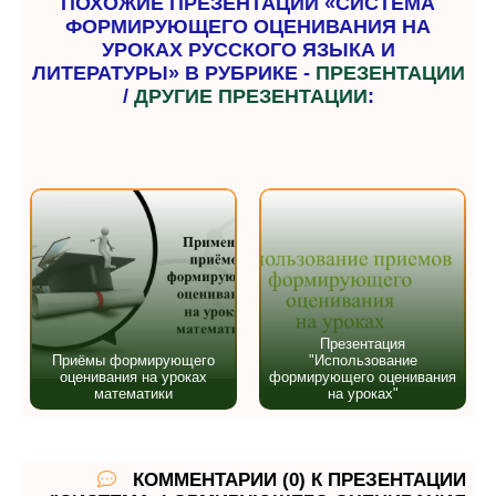
ПОХОЖИЕ ПРЕЗЕНТАЦИИ «СИСТЕМА
ФОРМИРУЮЩЕГО ОЦЕНИВАНИЯ НА
УРОКАХ РУССКОГО ЯЗЫКА И
ЛИТЕРАТУРЫ» В РУБРИКЕ -
ПРЕЗЕНТАЦИИ
/
ДРУГИЕ ПРЕЗЕНТАЦИИ
:
Презентация
Приёмы формирующего
"Использование
оценивания на уроках
формирующего оценивания
математики
на уроках"
КОММЕНТАРИИ (0) К ПРЕЗЕНТАЦИИ