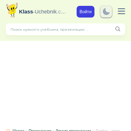
Klass
-Uchebnik
.com
Войти
Школа
»
Презентации
»
Другие презентации
» Лэпбук - отличный помощник в работе воспитателей.