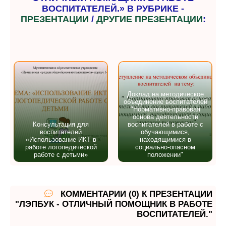
ВОСПИТАТЕЛЕЙ.» В РУБРИКЕ -
ПРЕЗЕНТАЦИИ
/
ДРУГИЕ ПРЕЗЕНТАЦИИ
:
Доклад на методическое
объединение воспитателей
"Нормативно-правовая
основа деятельности
Консультация для
воспитателей в работе с
воспитателей
обучающимися,
«Использование ИКТ в
находящимися в
работе логопедической
социально-опасном
работе с детьми»
положении"
КОММЕНТАРИИ (0) К ПРЕЗЕНТАЦИИ
"ЛЭПБУК - ОТЛИЧНЫЙ ПОМОЩНИК В РАБОТЕ
ВОСПИТАТЕЛЕЙ."