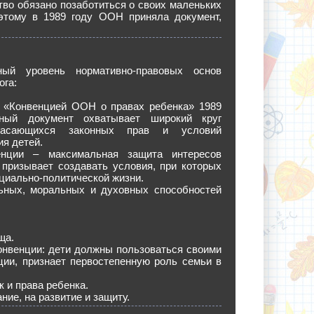
тво обязано позаботиться о своих маленьких
оэтому в 1989 году ООН приняла документ,
ный уровень нормативно-правовых основ
ога:
 «Конвенцией ООН о правах ребенка» 1989
ный документ охватывает широкий круг
касающихся законных прав и условий
я детей.
нции – максимальная защита интересов
 призывает создавать условия, при которых
оциально-политической жизни.
льных, моральных и духовных способностей
ща.
онвенции: дети должны пользоваться своими
ии, признает первостепенную роль семьи в
 и права ребенка.
ние, на развитие и защиту.