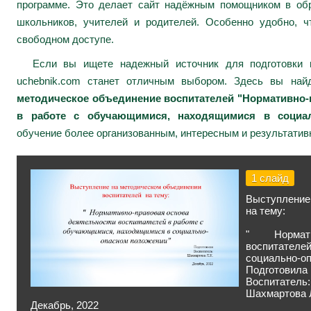
программе. Это делает сайт надёжным помощником в обр
школьников, учителей и родителей. Особенно удобно, ч
свободном доступе.
Если вы ищете надежный источник для подготовки к
uchebnik.com станет отличным выбором. Здесь вы на
методическое объединение воспитателей "Нормативно-
в работе с обучающимися, находящимися в социал
обучение более организованным, интересным и результатив
1 слайд
Выступление
на тему:
" Нормати
воспитателе
социально-о
Подготовила
Воспитатель:
Шахмартова 
Декабрь, 2022