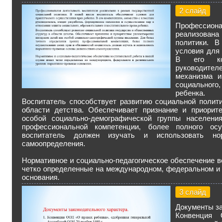
2 слайд
Профессио
реализован
политики. В
условия для 
В его ко
руководите
механизма и
социального,
ребенка.
Воспитатель способствует развитию социальной полити
области детства. Обеспечивает признание и приорит
особой социально-демографической группы населени
профессиональной компетенции, более полного ос
воспитатель должен изучать и использовать нор
самоопределения.
Нормативное и социально-педагогическое обеспечение в
четко определенные на международном, федеральном и 
основания.
3 слайд
Документы за
Конвенция 