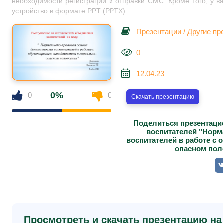
необходимости регистрации и отправки СМС. Кроме того, у ва
устройство в формате PPT (PPTX).
Презентации
/
Другие пр
0
12.04.23
0%
0
0
Скачать презентацию
Поделиться презентаци
воспитателей "Норм
воспитателей в работе с
опасном пол
Просмотреть и скачать презентацию на