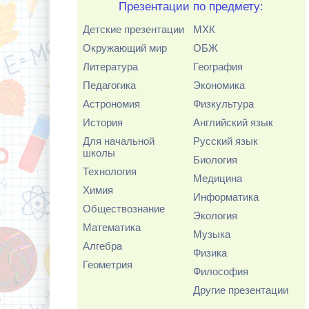
Презентации по предмету:
Детские презентации
МХК
Окружающий мир
ОБЖ
Литература
География
Педагогика
Экономика
Астрономия
Физкультура
История
Английский язык
Для начальной
Русский язык
школы
Биология
Технология
Медицина
Химия
Информатика
Обществознание
Экология
Математика
Музыка
Алгебра
Физика
Геометрия
Философия
Другие презентации