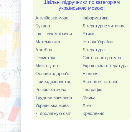
Шкільні підручники по категоріям
українською мовою:
Англійська мова
Інформатика
Буквар
Літературне читання
Інші іноземні мови
Етика
Математика
Історія України
Алгебра
Література
Геометрія
Світова література
Мистецтво
Українська література
Основи здоров'я
Біологія
Природознавство
Всесвітня історія
Російська мова
Географія
Трудове навчання
Фізика
Українська мова
Хімія
Я досліджую світ
Креслення