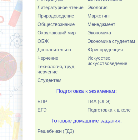
Литературное чтение
Экология
Природоведение
Маркетинг
Обществознание
Менеджмент
Окружающий мир
Экономика
ОБЖ
Экономика студентам
Дополнительно
Юриспруденция
Черчение
Искусство,
искусствоведение
Технология, труд,
черчение
Студентам
Подготовка к экзаменам:
ВПР
ГИА (ОГЭ)
ЕГЭ
Подготовка к школе
Готовые домашние задания:
Решебники (ГДЗ)