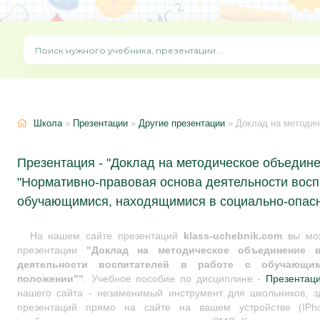
Школа
»
Презентации
»
Другие презентации
» Доклад на методическое объединение воспитателей 
Презентация - "Доклад на методическое объедин
"Нормативно-правовая основа деятельности восп
обучающимися, находящимися в социально-опас
На нашем сайте презентаций
klass-uchebnik.com
вы мож
презентации
"Доклад на методическое объединение в
деятельности воспитателей в работе с обучающим
положении""
. Учебное пособие по дисциплине -
Презентац
нашего сайта - незаменимый инструмент для школьников, з
презентаций прямо на сайте на вашем устройстве (IPho