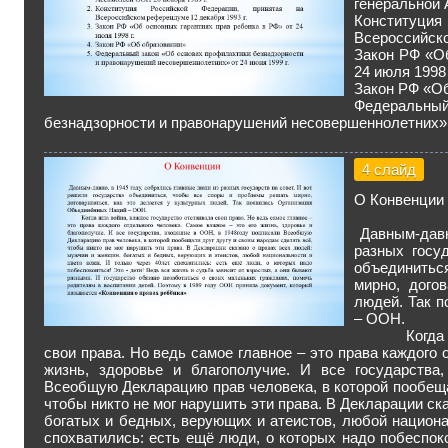
генеральной 
Конституци
Всероссийско
Закон РФ «Об
24 июля 1998 
Закон РФ «О
Федеральн
безнадзорности и правонарушений несовершеннолетних» о
4 слайд
О Конвенции
Давным-давн
разных госу
объединить
мирно, дого
людей. Так 
– ООН.
Когда шла 
свои права. Но ведь самое главное – это права каждого 
жизнь, здоровье и благополучие. И все государств
Всеобщую Декларацию прав человека, в которой пообеща
чтобы никто не мог нарушить эти права. В Декларации ск
богатых и бедных, верующих и атеистов, любой национа
спохватились: есть ещё люди, о которых надо побеспоко