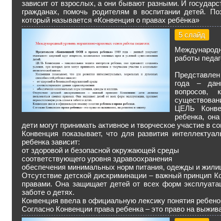
зависит от взрослых, а они бывают разными. И государс
гражданах, помочь родителям в воспитании детей. П
который называется «Конвенция о правах ребёнка»
5 слайд
Международ
работы педаг
Представлен
года – дан
вопросов, 
существовани
ЦЕЛЬ Конве
ребенка, она
дети могут принимать активное и творческое участие в с
Конвенция показывает, что для развития интеллектуа
ребенка зависит:
от здоровой и безопасной окружающей среды
соответствующего уровня здравоохранения
обеспечения минимальных норм питания, одежды и жили
Отсутствие детской дискриминации – важный принцип К
правами. Она защищает детей от всех форм эксплуатац
заботе о детях.
Конвенция ввела в официальную лексику понятия ребенок
Согласно Конвенции права ребенка – это право на выжива