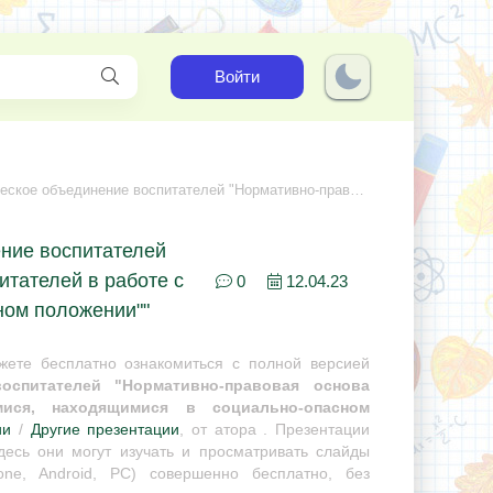
Войти
"Нормативно-правовая основа деятельности воспитателей в работе с обучающимися, находящимися в социально-опасном положении"
ение воспитателей
итателей в работе с
0
12.04.23
ном положении""
ете бесплатно ознакомиться с полной версией
оспитателей "Нормативно-правовая основа
ися, находящимися в социально-опасном
ии
/
Другие презентации
, от атора . Презентации
десь они могут изучать и просматривать слайды
ne, Android, PC) совершенно бесплатно, без