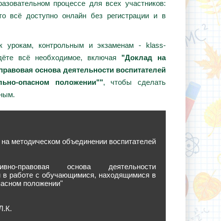
азовательном процессе для всех участников:
то всё доступно онлайн без регистрации и в
 урокам, контрольным и экзаменам - klass-
йдёте всё необходимое, включая
"Доклад на
правовая основа деятельности воспитателей
ьно-опасном положении""
, чтобы сделать
ным.
 на методическом объединении воспитателей
вно-правовая основа деятельности
й в работе с обучающимися, находящимися в
пасном положении"
Л.К.