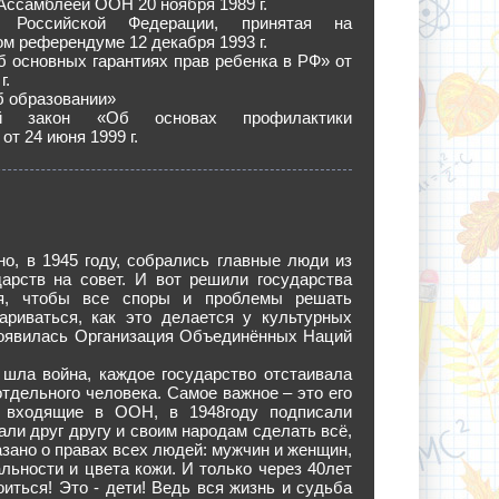
Ассамблеей ООН 20 ноября 1989 г.
я Российской Федерации, принятая на
м референдуме 12 декабря 1993 г.
 основных гарантиях прав ребенка в РФ» от
г.
б образовании»
ый закон «Об основах профилактики
т 24 июня 1999 г.
о, в 1945 году, собрались главные люди из
дарств на совет. И вот решили государства
ся, чтобы все споры и проблемы решать
вариваться, как это делается у культурных
появилась Организация Объединённых Наций
война, каждое государство отстаивала
отдельного человека. Самое важное – это его
а, входящие в ООН, в 1948году подписали
ли друг другу и своим народам сделать всё,
азано о правах всех людей: мужчин и женщин,
льности и цвета кожи. И только через 40лет
иться! Это - дети! Ведь вся жизнь и судьба