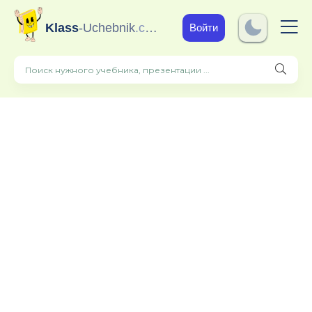
Klass
-Uchebnik
.com
Войти