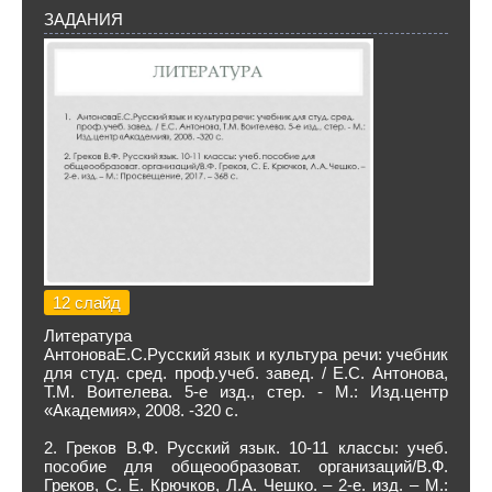
ЗАДАНИЯ
12 слайд
Литература
АнтоноваЕ.С.Русский язык и культура речи: учебник
для студ. сред. проф.учеб. завед. / Е.С. Антонова,
Т.М. Воителева. 5-е изд., стер. - М.: Изд.центр
«Академия», 2008. -320 с.
2. Греков В.Ф. Русский язык. 10-11 классы: учеб.
пособие для общеообразоват. организаций/В.Ф.
Греков, С. Е. Крючков, Л.А. Чешко. – 2-е. изд. – М.: