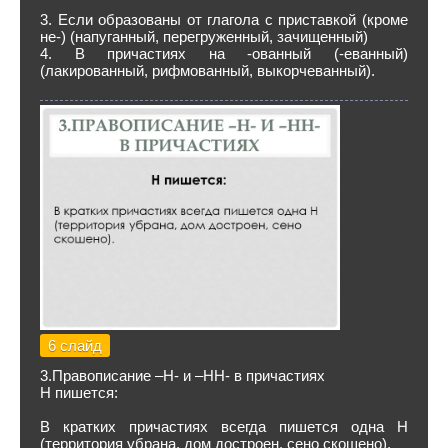
3. Если образованы от глагола с приставкой (кроме
не-) (напуганный, перегруженный, зачищенный)
4. В причастиях на -ованный (-еванный)
(лакированный, рифмованный, выкорчеванный).
6 слайд
3.Правописание –Н- и –НН- в причастиях
Н пишется:
В кратких причастиях всегда пишется одна Н
(территория убрана, дом достроен, сено скошено).