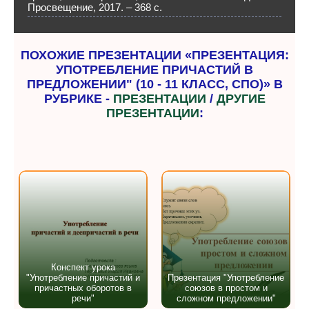
Просвещение, 2017. – 368 с.
ПОХОЖИЕ ПРЕЗЕНТАЦИИ «ПРЕЗЕНТАЦИЯ:
УПОТРЕБЛЕНИЕ ПРИЧАСТИЙ В
ПРЕДЛОЖЕНИИ" (10 - 11 КЛАСС, СПО)» В
РУБРИКЕ -
ПРЕЗЕНТАЦИИ
/
ДРУГИЕ
ПРЕЗЕНТАЦИИ
:
Конспект урока
"Употребление причастий и
Презентация "Употребление
причастных оборотов в
союзов в простом и
речи"
сложном предложении"