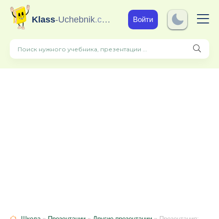
Klass
-Uchebnik
.com
Войти
Школа
»
Презентации
»
Другие презентации
» Презентация: Употребление причастий в предложении" (10 - 11 класс, СПО)