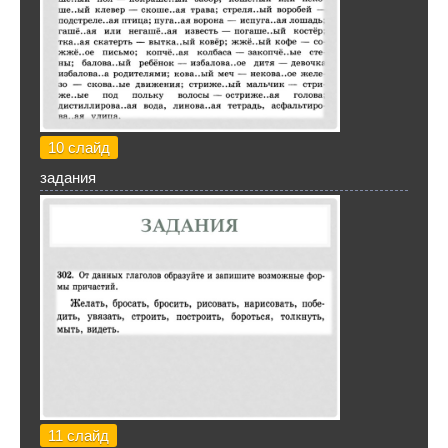
10 слайд
задания
11 слайд