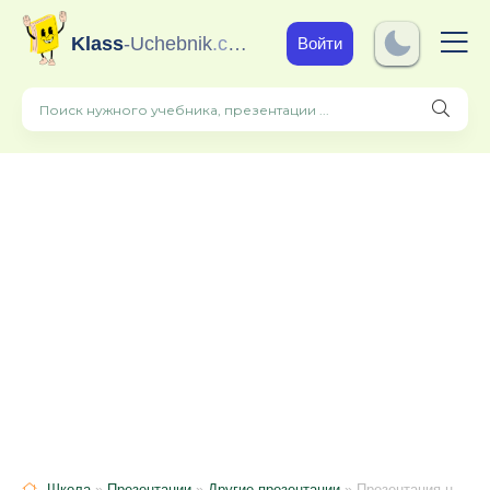
Klass
-Uchebnik
.com
Войти
Школа
»
Презентации
»
Другие презентации
» Презентация на тему "Конструкция судовых дизелей" Введение