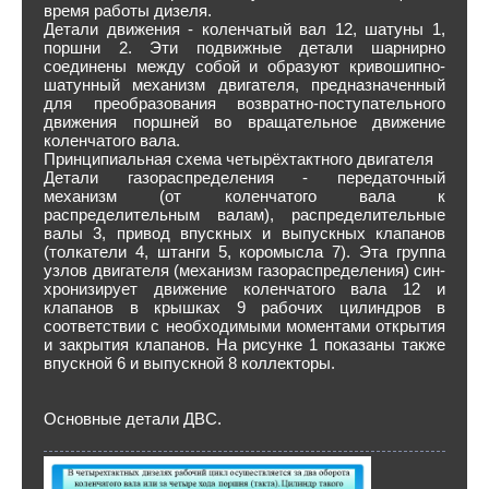
время работы дизеля.
Детали движения - колен­чатый вал 12, шатуны 1,
поршни 2. Эти подвижные детали шарнирно
соединены между собой и образуют кривошипно-
шатунный ме­ханизм двигателя, предназначенный
для преобразования воз­вратно-поступательного
движения поршней во вращательное движение
коленчатого вала.
Принципиальная схема четырёхтактного двигателя
Детали газораспределения - передаточный
механизм (от ко­ленчатого вала к
распределительным валам), распределитель­ные
валы 3, привод впускных и выпускных клапанов
(толкатели 4, штанги 5, коромысла 7). Эта группа
узлов двигателя (механизм газораспределения) син­
хронизирует движение коленчатого вала 12 и
клапанов в крыш­ках 9 рабочих цилиндров в
соответствии с необходимыми момен­тами открытия
и закрытия клапанов. На рисунке 1 показаны также
впускной 6 и выпускной 8 коллек­торы.
Основные детали ДВС.