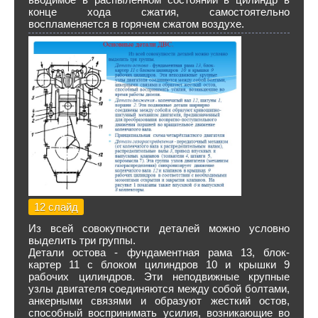
конце хода сжатия, самостоятельно
воспламеняется в горячем сжатом воздухе.
12 слайд
Из всей со­вокупности деталей можно ус­ловно
выделить три группы.
Детали остова - фунда­ментная рама 13, блок-
картер 11 с блоком цилиндров 10 и крышки 9
рабочих ци­линдров. Эти неподвижные крупные
узлы двигателя соеди­няются между собой болтами,
анкерными связями и образуют жесткий остов,
способный вос­принимать усилия, возникаю­щие во