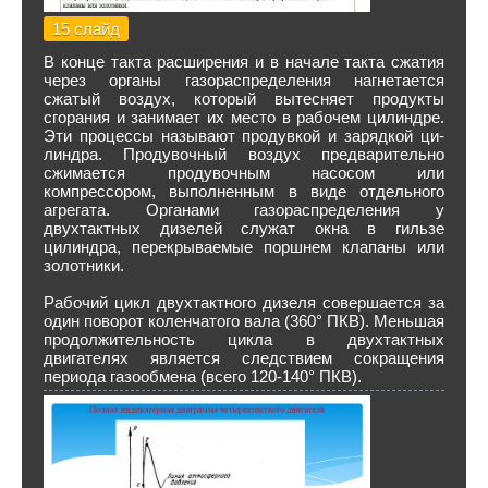
15 слайд
В конце такта расширения и в начале такта сжатия
через органы газораспределения нагнетается
сжатый воздух, который вытесняет продукты
сгорания и занимает их место в рабочем цилиндре.
Эти процессы называют продувкой и зарядкой ци­
линдра. Продувочный воздух предварительно
сжимается проду­вочным насосом или
компрессором, выполненным в виде отдельного
агрегата. Органами газораспределения у
двухтактных ди­зелей служат окна в гильзе
цилиндра, перекрываемые поршнем клапаны или
золотники.
Рабочий цикл двухтактного дизеля совершается за
один по­ворот коленчатого вала (360° ПКВ). Меньшая
продолжитель­ность цикла в двухтактных
двигателях является следствием сокращения
периода газообмена (всего 120-140° ПКВ).