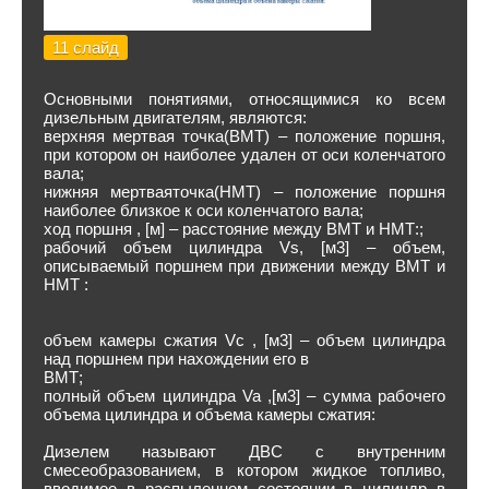
11 слайд
Основными понятиями, относящимися ко всем
дизельным двигателям, являются:
верхняя мертвая точка(ВМТ) – положение поршня,
при котором он наиболее удален от оси коленчатого
вала;
нижняя мертваяточка(НМТ) – положение поршня
наиболее близкое к оси коленчатого вала;
ход поршня , [м] – расстояние между ВМТ и НМТ:;
рабочий объем цилиндра Vs, [м3] – объем,
описываемый поршнем при движении между ВМТ и
НМТ :
объем камеры сжатия Vc , [м3] – объем цилиндра
над поршнем при нахождении его в
ВМТ;
полный объем цилиндра Va ,[м3] – сумма рабочего
объема цилиндра и объема камеры сжатия:
Дизелем называют ДВС с внутренним
смесеобразованием, в котором жидкое топливо,
вводимое в распыленном состоянии в цилиндр в