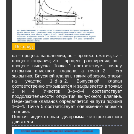
16 слайд
dа – процесс наполнения; ас – процесс сжатия; cz –
­процесс сгорания; zb – процесс расширения; bd –
процесс выпуска. Точка 1 соответствует началу
открытия впускного клапана, а точка 2 – его
закрытию. Впускной клапан, таким образом, открыт
на участке 1–d–а–2. Выпускной клапан
соответственно открывается и закры­вается в точках
3 и 4. Участок 3–b–d–4 соответствует
продолжительности открытия выпускного клапана.
Пере­крытие клапанов определяется на пути поршня
1–d–4. Точка 5 соответствует опережению впрыска
топлива.
Полная индикаторная диаграмма четырехтактного
двигателя