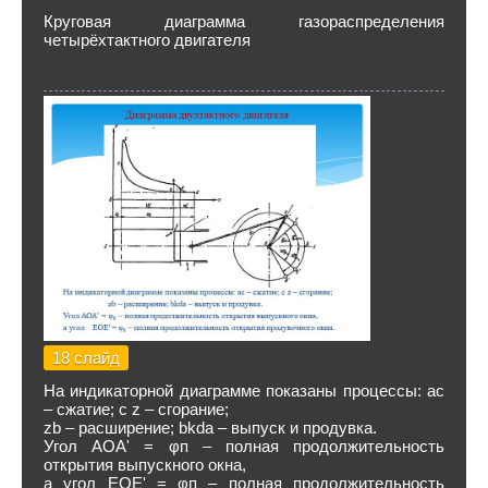
Круговая диаграмма газораспределения
четырёхтактного двигателя
18 слайд
На индикаторной диаграмме показаны процессы: ас
– сжатие; c z – сгорание;
zb – расширение; bkda – выпуск и продувка.
Угол АОА' = φп – полная продолжительность
открытия выпускного окна,
а угол ЕОЕ' = φп – полная продолжительность