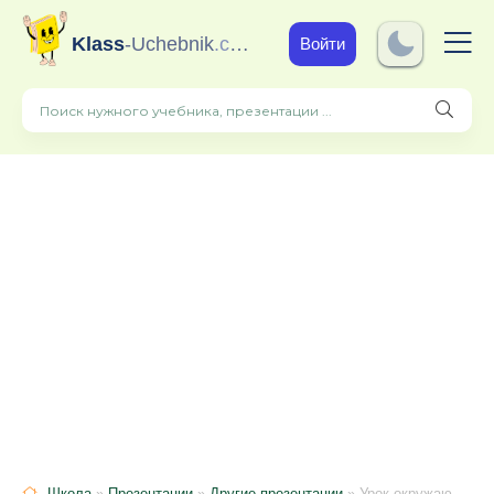
Klass
-Uchebnik
.com
Войти
Школа
»
Презентации
»
Другие презентации
» Урок окружающего мира "Звёздное небо"