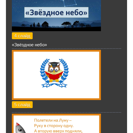
4 слайд
«Звёздное небо»
5 слайд