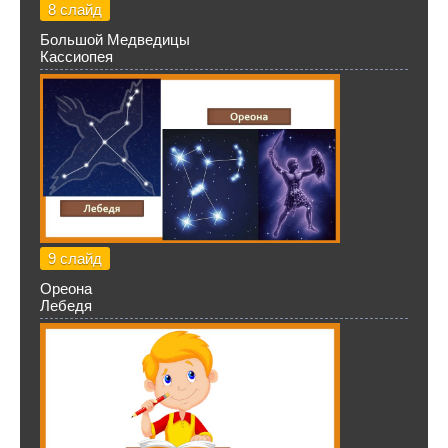
8 слайд
Большой Медведицы
Кассиопея
9 слайд
Ореона
Лебедя