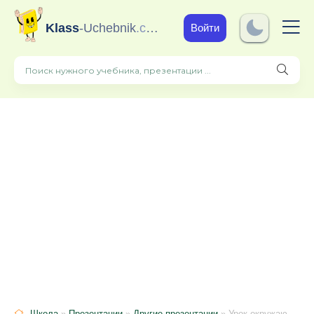
Klass
-Uchebnik
.com
Войти
Школа
»
Презентации
»
Другие презентации
» Урок окружающего мира. "Звёздно небо" 2 класс.