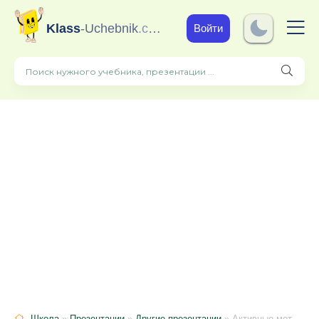
Klass
-Uchebnik
.com
Войти
Школа
»
Презентации
»
Другие презентации
» Активные методы обучения в начальной школе