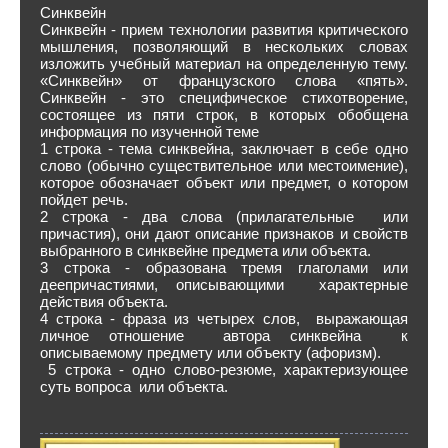
Синквейн
Синквейн - прием технологии развития критического
мышления, позволяющий в нескольких словах
изложить учебный материал на определенную тему.
«Синквейн» от французского слова «пять».
Синквейн - это специфическое стихотворение,
состоящее из пяти строк, в которых обобщена
информация по изученной теме
1 строка - тема синквейна, заключает в себе одно
слово (обычно существительное или местоимение),
которое обозначает объект или предмет, о котором
пойдет речь.
2 строка - два слова (прилагательные или
причастия), они дают описание признаков и свойств
выбранного в синквейне предмета или объекта.
3 строка - образована тремя глаголами или
деепричастиями, описывающими характерные
действия объекта.
4 строка - фраза из четырех слов, выражающая
личное отношение автора синквейна к
описываемому предмету или объекту (афоризм).
5 строка - одно слово-резюме, характеризующее
суть вопроса или объекта.