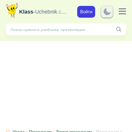
Klass
-Uchebnik
.com
Войти
Школа
»
Презентации
»
Другие презентации
» Презентация к классному часу по теме "Движение навстречу олимпиадам и интеллектуальным конкурсам. Тренировка памяти – залог будущего успеха"