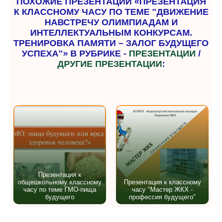
ПОХОЖИЕ ПРЕЗЕНТАЦИИ «ПРЕЗЕНТАЦИЯ
К КЛАССНОМУ ЧАСУ ПО ТЕМЕ "ДВИЖЕНИЕ
НАВСТРЕЧУ ОЛИМПИАДАМ И
ИНТЕЛЛЕКТУАЛЬНЫМ КОНКУРСАМ.
ТРЕНИРОВКА ПАМЯТИ – ЗАЛОГ БУДУЩЕГО
УСПЕХА"» В РУБРИКЕ -
ПРЕЗЕНТАЦИИ
/
ДРУГИЕ ПРЕЗЕНТАЦИИ
:
Презентация к
общешкольному классному
Презентация к классному
часу по теме ГМО-пища
часу "Мастер ЖКХ -
будущего
профессия будущего"