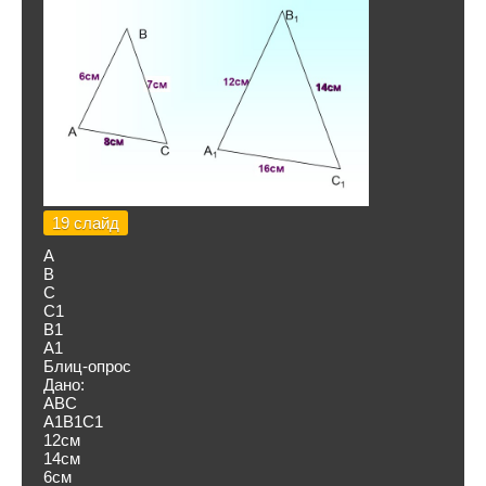
19 слайд
А
В
С
С1
В1
А1
Блиц-опрос
Дано:
ABC
А1В1С1
12см
14см
6см