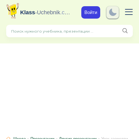
Klass
-Uchebnik
.com
Войти
Школа
»
Презентации
»
Другие презентации
» Урок геометрии в 8 классе "Подобные фигуры"