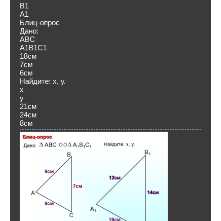
В1
А1
Блиц-опрос
Дано:
ABC
А1В1С1
18см
7см
6см
Найдите: х, у.
х
у
21см
24см
8см