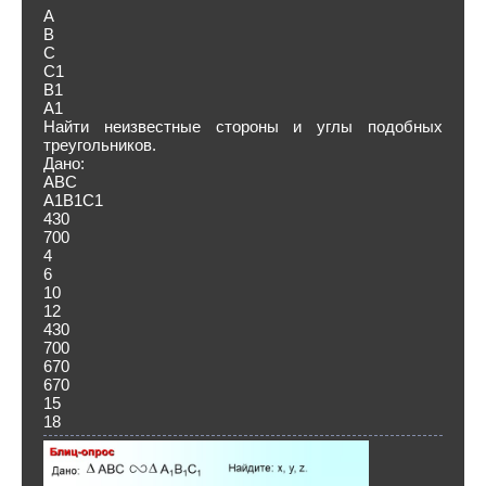
А
В
С
С1
В1
А1
Найти неизвестные стороны и углы подобных
треугольников.
Дано:
ABC
А1В1С1
430
700
4
6
10
12
430
700
670
670
15
18