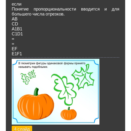
если
Понятие пропорциональности вводится и для
большего числа отрезков.
АВ
СD
А1В1
C1D1
=
=
EF
E1F1
4 слайд