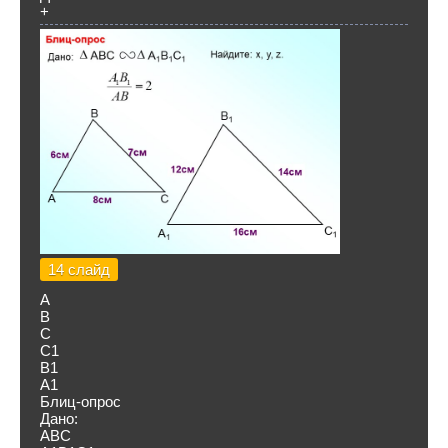
+
14 слайд
А
В
С
С1
В1
А1
Блиц-опрос
Дано:
ABC