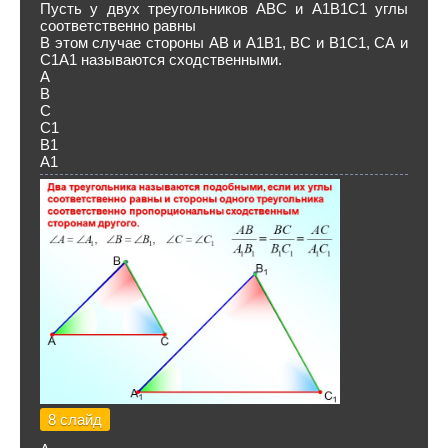
Пусть у двух треугольников АВС и А1В1С1 углы
соответственно равны
В этом случае стороны АВ и А1В1, ВС и В1С1, СА и
С1А1 называются сходственными.
А
В
С
С1
В1
А1
8 слайд