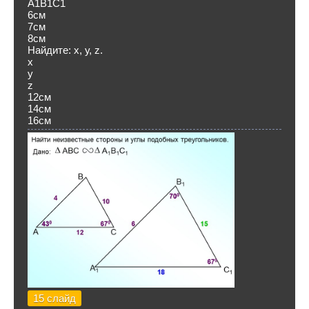
А1В1С1
6см
7см
8см
Найдите: х, у, z.
х
у
z
12см
14см
16см
15 слайд