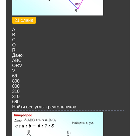
21 слайд
А
В
С
O
R
Дано:
ABC
ORV
V
69
800
800
310
310
690
Найти все углы треугольников