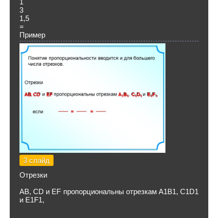
1
3
1,5
=
Пример
3 слайд
Отрезки
АВ, СD и EF пропорциональны отрезкам А1В1, С1D1
и E1F1,