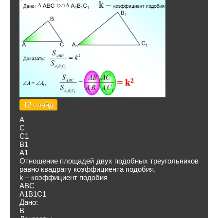
12 слайд
А
С
С1
В1
А1
Отношение площадей двух подобных треугольников
равно квадрату коэффициента подобия.
k – коэффициент подобия
ABC
A1B1C1
Дано:
В