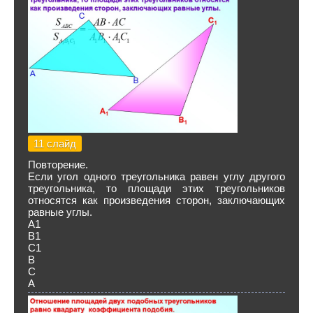
11 слайд
Повторение.
Если угол одного треугольника равен углу другого
треугольника, то площади этих треугольников
относятся как произведения сторон, заключающих
равные углы.
А1
В1
С1
В
С
А