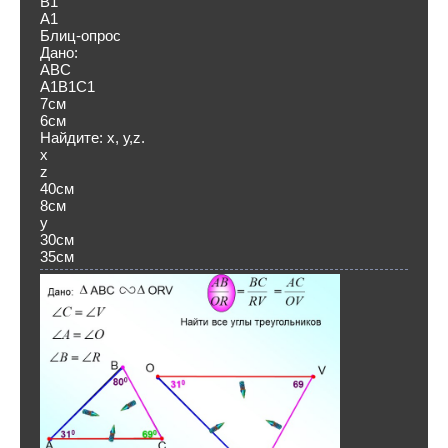
В1
А1
Блиц-опрос
Дано:
ABC
А1В1С1
7см
6см
Найдите: х, у,z.
х
z
40см
8см
y
30см
35см