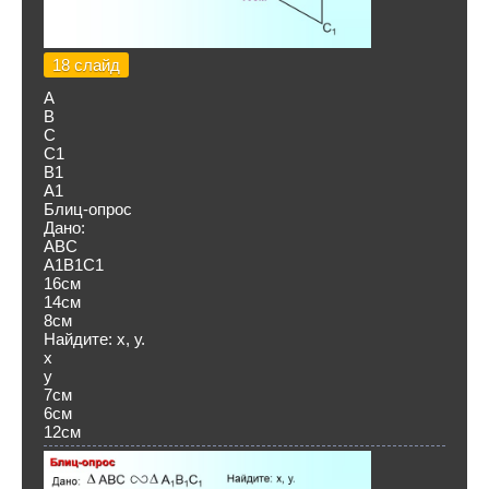
18 слайд
А
В
С
С1
В1
А1
Блиц-опрос
Дано:
ABC
А1В1С1
16см
14см
8см
Найдите: х, у.
х
у
7см
6см
12см