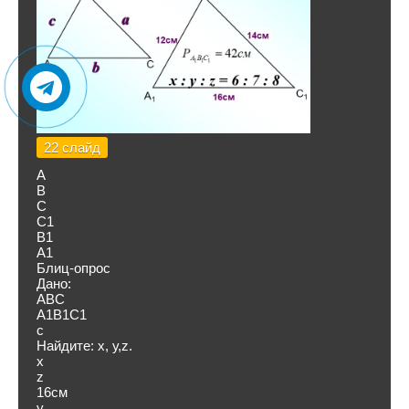
22 слайд
А
В
С
С1
В1
А1
Блиц-опрос
Дано:
ABC
А1В1С1
c
Найдите: х, у,z.
х
z
16см
y