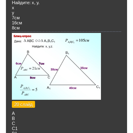
Найдите: х, у.
х
у
7см
16см
8см
20 слайд
А
В
С
С1