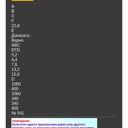
А
В
С
F
22,8
E
Доказать:
Верно
ABC
EFD
5,2
4,4
7,6
13,2
15,6
D
1060
400
1060
340
340
400
№ 541