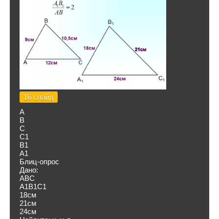
16 слайд
А
В
С
С1
В1
А1
Блиц-опрос
Дано:
ABC
А1В1С1
18см
21см
24см