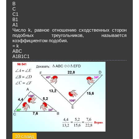
В
С
С1
В1
А1
Число k, равное отношению сходственных сторон
подобных треугольников, называется
коэффициентом подобия.
= k
ABC
A1B1C1
10 слайд