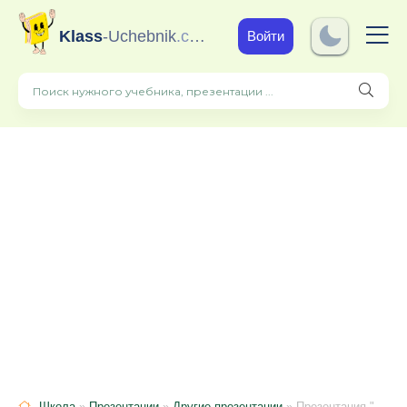
Klass
-Uchebnik
.com
Войти
Школа
»
Презентации
»
Другие презентации
» Презентация "Роль семьи в русской литературе"