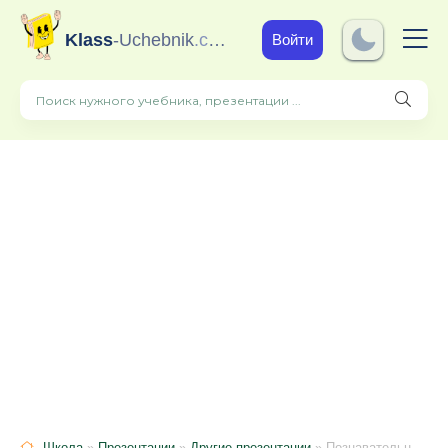
Klass
-Uchebnik
.com
Войти
Школа
»
Презентации
»
Другие презентации
» Познавательно -творческий проект в младшей группе "Осень ходит по дорожкам!""