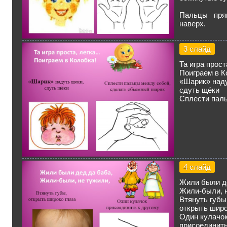
Пальцы прям
наверх.
3 слайд
Та игра прос
Поиграем в К
«Шарик» наду
сдуть щёки
Сплести пал
4 слайд
Жили были д
Жили-были, н
Втянуть губы
открыть широ
Один кулачо
присоединить