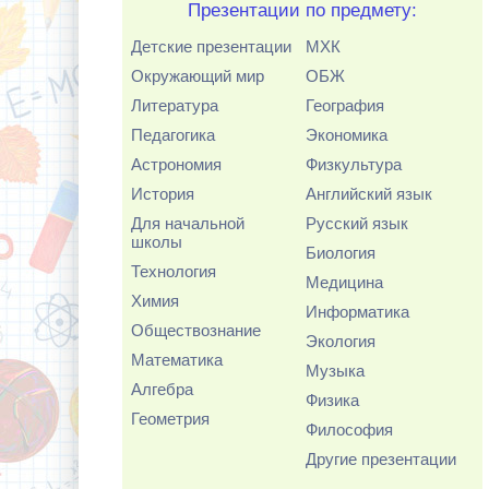
Презентации по предмету:
Детские презентации
МХК
Окружающий мир
ОБЖ
Литература
География
Педагогика
Экономика
Астрономия
Физкультура
История
Английский язык
Для начальной
Русский язык
школы
Биология
Технология
Медицина
Химия
Информатика
Обществознание
Экология
Математика
Музыка
Алгебра
Физика
Геометрия
Философия
Другие презентации