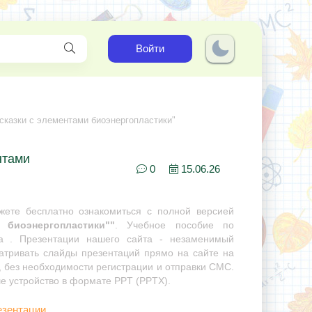
Войти
сказки с элементами биоэнергопластики"
нтами
0
15.06.26
ете бесплатно ознакомиться с полной версией
 биоэнергопластики""
. Учебное пособие по
ра . Презентации нашего сайта - незаменимый
матривать слайды презентаций прямо на сайте на
, без необходимости регистрации и отправки СМС.
ше устройство в формате PPT (PPTX).
езентации