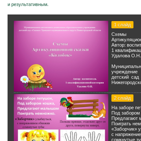
и результативным.
1 слайд
Схемы
Артикуляцион
Автор: воспи
1 квалификац
Удалова О.Н.
Муниципальн
учреждение
детский сад
Нижегородск
2 слайд
На заборе пе
Под забором 
Предлагают
Поиграть нем
«Заборчик» 
с напряжени
сомкнутые з