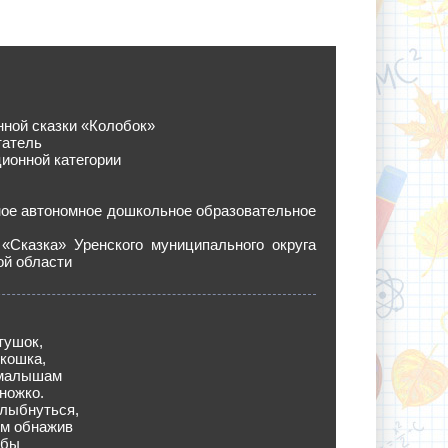
ной сказки «Колобок»
татель
ионной категории
ое автономное дошкольное образовательное
 «Сказка» Уренского муниципального округа
ой области
тушок,
кошка,
 малышам
ножко.
улыбнуться,
ем обнажив
убы