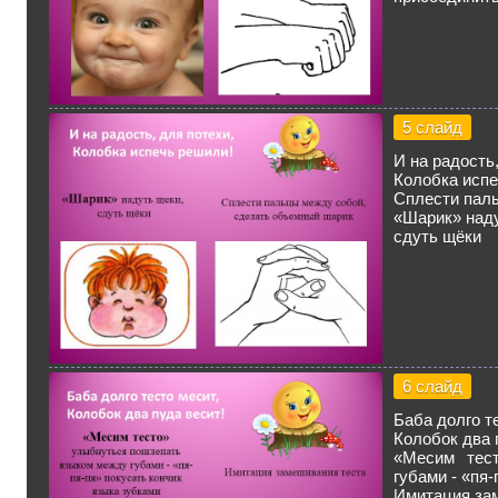
5 слайд
И на радость,
Колобка испе
Сплести пал
«Шарик» наду
сдуть щёки
6 слайд
Баба долго т
Колобок два 
«Месим тес
губами - «пя
Имитация за