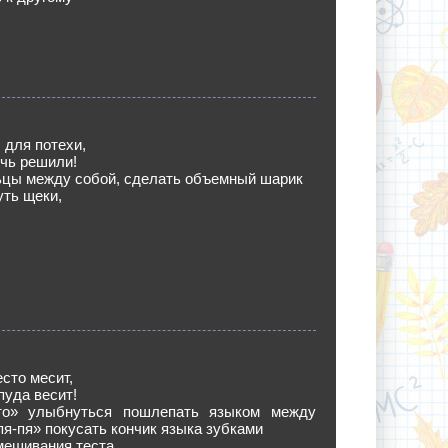
 для потехи,
чь решили!
ьцы между собой, сделать объемный шарик
ть щеки,
есто месит,
пуда весит!
то» улыбнуться пошлепать языком между
-пя-пя» покусать кончик языка зубками
мешивания теста