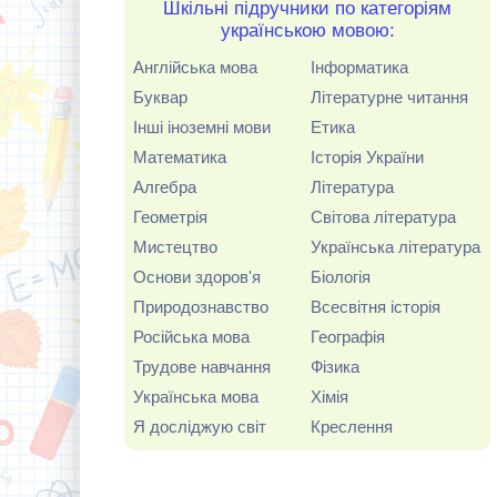
Шкільні підручники по категоріям
українською мовою:
Англійська мова
Інформатика
Буквар
Літературне читання
Інші іноземні мови
Етика
Математика
Історія України
Алгебра
Література
Геометрія
Світова література
Мистецтво
Українська література
Основи здоров'я
Біологія
Природознавство
Всесвітня історія
Російська мова
Географія
Трудове навчання
Фізика
Українська мова
Хімія
Я досліджую світ
Креслення