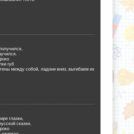
получился,
аучился.
роко
лки губ
ены между собой, ладони вниз, выгибаем их
ире глазки,
русской сказки.
роко
– «жарко»