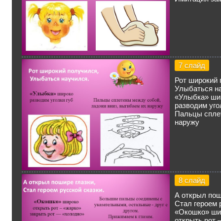
7 слайд
Рот широкий 
Улыбаться н
«Улыбка» ши
разводим уго
Пальцы сплет
наружу
8 слайд
А открыл пош
Стал героем 
«Окошко» ши
открыть рот 