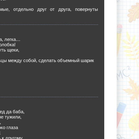
ые, отдельно друг от друга, повернуты
та, легка…
олобка!
ть щеки,
ьцы между собой, сделать объемный шарик
ед да баба,
е тужили,
,
ко глаза
к
 к другому