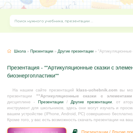
Школа
»
Презентации
»
Другие презентации
» "Артикуляционные 
Презентация - ""Артикуляционные сказки с элеме
биоэнергопластики""
На нашем сайте презентаций
klass-uchebnik.com
вы мож
презентации
""Артикуляционные сказки с элементами
дисциплине -
Презентации
/
Другие презентации
, от ато
инструмент для школьников, здесь они могут изучать и прос
вашем устройстве (IPhone, Android, PC) совершенно бесплатно
Кроме того, у вас есть возможность скачать презентации на ва
Презентации
/
Другие пр