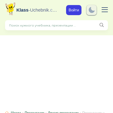
Klass
-Uchebnik
.com
Войти
Школа
»
Презентации
»
Другие презентации
» Презентация на тему: "Заболевания сетчатки"