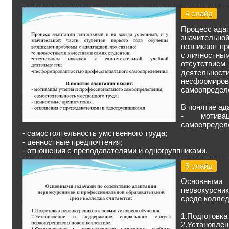
4 слайд
Процесс адап
значительно
возникают пр
с личностным
отсутствие
деятельности
несформи
самоопредел
В понятие ад
- мотива
самоопредел
- самостоятельность умственного труда;
- ценностные предпочтения;
- отношения с преподавателями и одногруппниками.
5 слайд
Основными
первокурсни
среде коллед
1.Подготовка
2.Установле