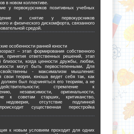
ов в новом коллективе.
ние у первокурсников позитивных учебных
еждение и снятие у первокурсников
кого и физического дискомфорта, связанного
зовательной средой.
кие особенности ранней юности
озраст – этап формирования собственного
ия, принятия ответственных решений, этап
й близости, когда ценности дружбы, любви,
изости могут быть первостепенными. Для
свойственны - максимализм мышления:
я свои теории, юноша ведет себя так, как
 должен был подчиняться его теориям, а не
ействительности; стремление к
дению, независимости, оригинальности,
ние к советам старших, критиканство,
е недоверия, отсутствие подлинной
происходит существенная перестройка
к новым условиям проходит для одних