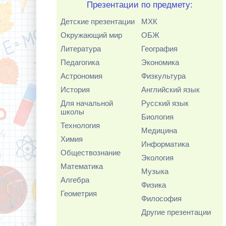
Презентации по предмету:
Детские презентации
МХК
Окружающий мир
ОБЖ
Литература
География
Педагогика
Экономика
Астрономия
Физкультура
История
Английский язык
Для начальной
Русский язык
школы
Биология
Технология
Медицина
Химия
Информатика
Обществознание
Экология
Математика
Музыка
Алгебра
Физика
Геометрия
Философия
Другие презентации