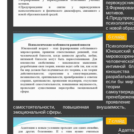
первокурсник
3.Формирова
мотивов.
4.Предупр
психологичес
с новой обра
6 слайд
Психологичес
Юношеский в
мировоззрен
человеческо
интимной бл
юношества 
разрабатыва
если бы мир
теории д
самоутверж
пренебреже
проявлени
самостоятельности, повышенная внушаемость, 
эмоциональной сферы.
7 слайд
Адаптация 