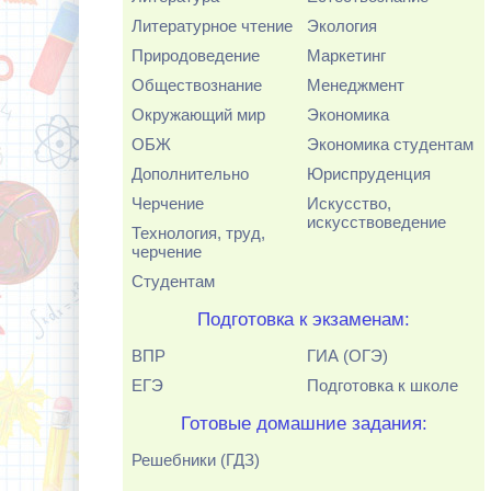
Литературное чтение
Экология
Природоведение
Маркетинг
Обществознание
Менеджмент
Окружающий мир
Экономика
ОБЖ
Экономика студентам
Дополнительно
Юриспруденция
Черчение
Искусство,
искусствоведение
Технология, труд,
черчение
Студентам
Подготовка к экзаменам:
ВПР
ГИА (ОГЭ)
ЕГЭ
Подготовка к школе
Готовые домашние задания:
Решебники (ГДЗ)