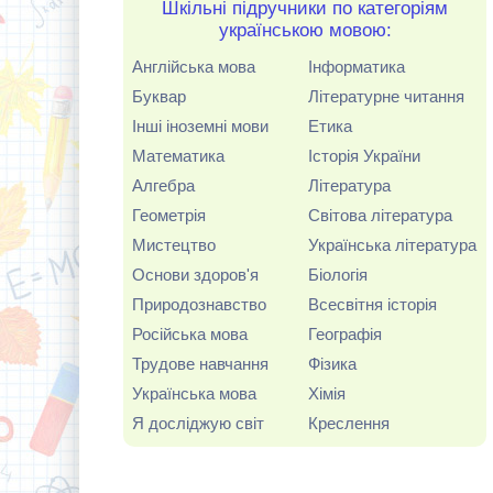
Шкільні підручники по категоріям
українською мовою:
Англійська мова
Інформатика
Буквар
Літературне читання
Інші іноземні мови
Етика
Математика
Історія України
Алгебра
Література
Геометрія
Світова література
Мистецтво
Українська література
Основи здоров'я
Біологія
Природознавство
Всесвітня історія
Російська мова
Географія
Трудове навчання
Фізика
Українська мова
Хімія
Я досліджую світ
Креслення