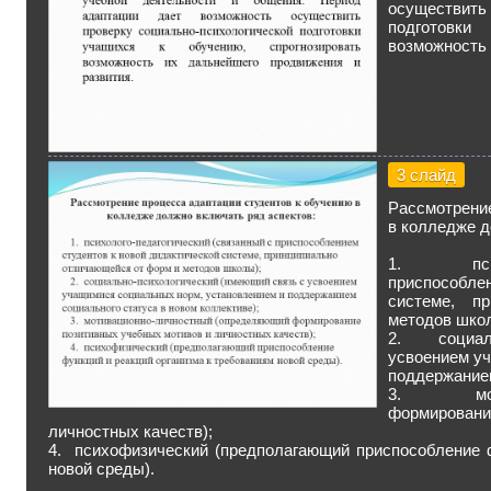
осуществит
подготовки
возможность 
3 слайд
Рассмотрени
в колледже д
1. психол
приспособл
системе, п
методов шко
2. социаль
усвоением у
поддержанием
3. мотива
формирова
личностных качеств);
4. психофизический (предполагающий приспособление ф
новой среды).