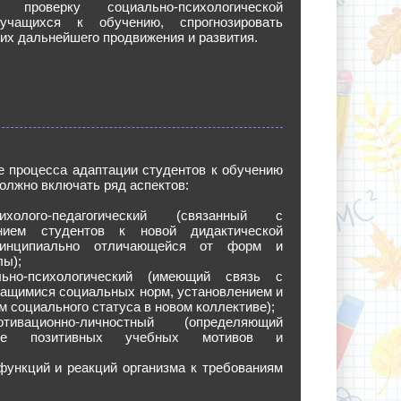
ь проверку социально-психологической
 учащихся к обучению, спрогнозировать
их дальнейшего продвижения и развития.
е процесса адаптации студентов к обучению
олжно включать ряд аспектов:
ого-педагогический (связанный с
ением студентов к новой дидактической
ринципиально отличающейся от форм и
лы);
но-психологический (имеющий связь с
чащимися социальных норм, установлением и
 социального статуса в новом коллективе);
ционно-личностный (определяющий
ние позитивных учебных мотивов и
ункций и реакций организма к требованиям