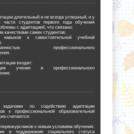
тации длительный и не всегда успешный, и у
й части студентов первого года обучения
облемы с адаптацией, что связано:
и качествами самих студентов;
м навыков к самостоятельной учебной
;
рованностью профессионального
ения.
аптации входит:
ция учения и профессионального
ения;
 задачами по содействию адаптации
ков к профессиональной образовательной
жа считаются:
 первокурсников к новым условиям обучения.
ние и поддержание социального статуса