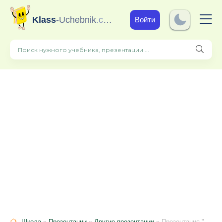
Klass
-Uchebnik
.com
Войти
Школа
»
Презентации
»
Другие презентации
» Презентация "Я -преподаватель физкультуры"