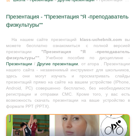
Презентация - "Презентация "Я -преподаватель
физкультуры""
На нашем сайте презентаций
klass-uchebnik.com
вы
можете бесплатно ознакомиться с полной версией
презентации
"Презентация "Я -преподаватель
физкультуры""
. Учебное пособие по дисциплине -
Презентации
/
Другие презентации
, от атора . Презентации
нашего сайта - незаменимый инструмент для школьников,
здесь они могут изучать и просматривать слайды
презентаций прямо на сайте на вашем устройстве (IPhone,
Android, PC) совершенно бесплатно, без необходимости
регистрации и отправки СМС. Кроме того, у вас есть
возможность скачать презентации на ваше устройство в
формате PPT (PPTX).