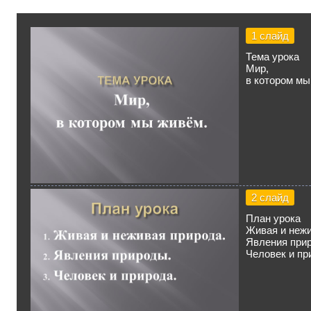
1 слайд
Тема урока
Мир,
в котором мы
2 слайд
План урока
Живая и нежи
Явления при
Человек и пр