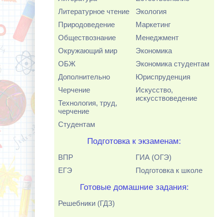
Литературное чтение
Экология
Природоведение
Маркетинг
Обществознание
Менеджмент
Окружающий мир
Экономика
ОБЖ
Экономика студентам
Дополнительно
Юриспруденция
Черчение
Искусство,
искусствоведение
Технология, труд,
черчение
Студентам
Подготовка к экзаменам:
ВПР
ГИА (ОГЭ)
ЕГЭ
Подготовка к школе
Готовые домашние задания:
Решебники (ГДЗ)