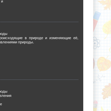
 и
роды
роисходящие в природе и изменяющие её,
явлениями природы.
роды
вления
ие