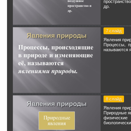
пространство
др.
7 слайд
Явления при
Процессы, п
называются 
8 слайд
Явления при
Природные я
физические
биологическ