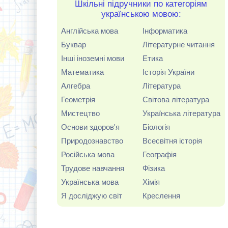
Шкільні підручники по категоріям
українською мовою:
Англійська мова
Інформатика
Буквар
Літературне читання
Інші іноземні мови
Етика
Математика
Історія України
Алгебра
Література
Геометрія
Світова література
Мистецтво
Українська література
Основи здоров'я
Біологія
Природознавство
Всесвітня історія
Російська мова
Географія
Трудове навчання
Фізика
Українська мова
Хімія
Я досліджую світ
Креслення