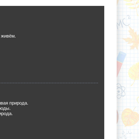
 живём.
вая природа.
роды.
ирода.