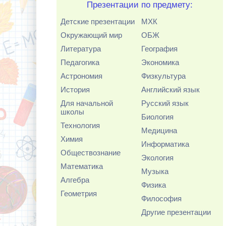
Презентации по предмету:
Детские презентации
МХК
Окружающий мир
ОБЖ
Литература
География
Педагогика
Экономика
Астрономия
Физкультура
История
Английский язык
Для начальной
Русский язык
школы
Биология
Технология
Медицина
Химия
Информатика
Обществознание
Экология
Математика
Музыка
Алгебра
Физика
Геометрия
Философия
Другие презентации