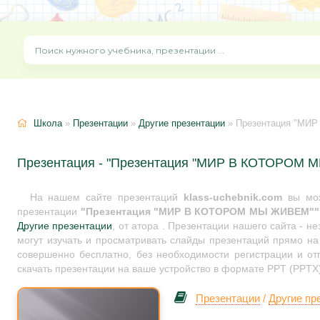
Школа
»
Презентации
»
Другие презентации
» Презентация "М
Презентация - "Презентация "МИР В КОТОРОМ 
На нашем сайте презентаций
klass-uchebnik.com
вы мож
презентации
"Презентация "МИР В КОТОРОМ МЫ ЖИВЕМ""
Другие презентации
, от атора . Презентации нашего сайта - 
могут изучать и просматривать слайды презентаций прямо на 
совершенно бесплатно, без необходимости регистрации и от
скачать презентации на ваше устройство в формате PPT (PPTX)
Презентации
/
Другие пр