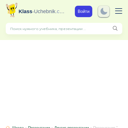
Klass
-Uchebnik
.com
Войти
Школа
»
Презентации
»
Другие презентации
» Презентация "Использования здоровьесберегающих технологий в логопедической работе с детьми с дизартрией"