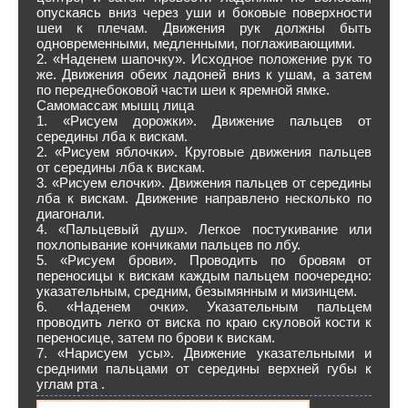
опускаясь вниз через уши и боковые поверхности
шеи к плечам. Движения рук должны быть
одновременными, медленными, поглаживающими.
2. «Наденем шапочку». Исходное положение рук то
же. Движения обеих ладоней вниз к ушам, а затем
по переднебоковой части шеи к яремной ямке.
Самомассаж мышц лица
1. «Рисуем дорожки». Движение пальцев от
середины лба к вискам.
2. «Рисуем яблочки». Круговые движения пальцев
от середины лба к вискам.
3. «Рисуем елочки». Движения пальцев от середины
лба к вискам. Движение направлено несколько по
диагонали.
4. «Пальцевый душ». Легкое постукивание или
похлопывание кончиками пальцев по лбу.
5. «Рисуем брови». Проводить по бровям от
переносицы к вискам каждым пальцем поочередно:
указательным, средним, безымянным и мизинцем.
6. «Наденем очки». Указательным пальцем
проводить легко от виска по краю скуловой кости к
переносице, затем по брови к вискам.
7. «Нарисуем усы». Движение указательными и
средними пальцами от середины верхней губы к
углам рта .