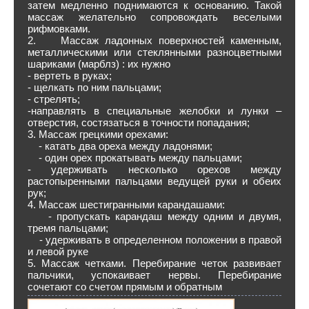
затем медленно поднимаются к основанию. Такой
массаж желательно сопровождать веселыми
рифмовками.
2. Массаж ладонных поверхностей каменным,
металлическими или стеклянными разноцветными
шариками (марблз) : их нужно
- вертеть в руках;
- щелкать по ним пальцами;
- стрелять;
-направлять в специальные желобки и лунки –
отверстия, состязаться в точности попадания;
3. Массаж грецкими орехами:
- катать два ореха между ладонями;
- один орех прокатывать между пальцами;
- удерживать несколько орехов между
растопыренными пальцами ведущей руки и обеих
рук;
4. Массаж шестигранными карандашами:
- пропускать карандаш между одним и двумя,
тремя пальцами;
- удерживать в определенном положении в правой
и левой руке
5. Массаж четками. Перебирание четок развивает
пальчики, успокаивает нервы. Перебирание
сочетают со счетом прямым и обратным