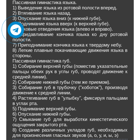
Пассивная гимнастика языка.
1) Выведение языка из ротовой полости вперед.
2) Втягивание языка назад.
3) Опускание языка вниз (к нижней губе).
4) Поднимание языка вверх (к верхней губе).
5) Боковые отведения языка (влево и вправо).
6) Придавливание кончика языка ко дну ротовой
полости.
7) Приподнимание кончика языка к твердому небу.
8) Легкие плавные покачивающие движения языка в
стороны.
Пассивная гимнастика губ.
1) Собирание верхней губы (поместив указательные
пальцы обеих рук в углы губ, проводят движение к
средней линии).
2) Собирание нижней губы (тем же приемом).
3) Собирание губ в трубочку ("хоботок"), производя
движение к средней линии.
4) Растягивание губ в "улыбку", фиксируя пальцами
в углах рта.
5) Поднимание верхней губы.
6) Опускание нижней губы.
7) Смыкание губ для выработки кинестетического
ощущения закрытого рта.
8) Создание различных укладов губ, необходимых
для произнесения гласных звуков (а, о, у, и, ы, э)