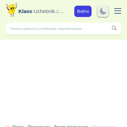
Klass
-Uchebnik
.com
Войти
Школа
»
Презентации
»
Другие презентации
» Презентация "Внешнее строение листа"