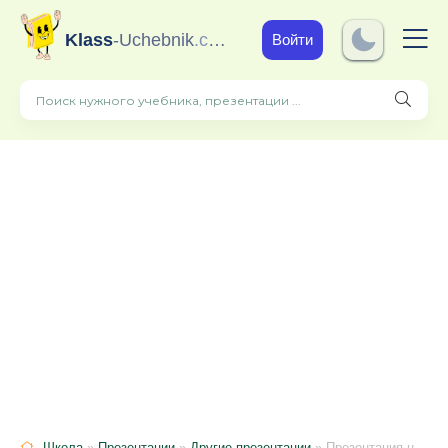
Klass
-Uchebnik
.com
Войти
Школа
»
Презентации
»
Другие презентации
» Презентация на тему: "Внешнее строение листа"