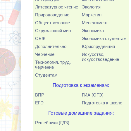
Литературное чтение
Экология
Природоведение
Маркетинг
Обществознание
Менеджмент
Окружающий мир
Экономика
ОБЖ
Экономика студентам
Дополнительно
Юриспруденция
Черчение
Искусство,
искусствоведение
Технология, труд,
черчение
Студентам
Подготовка к экзаменам:
ВПР
ГИА (ОГЭ)
ЕГЭ
Подготовка к школе
Готовые домашние задания:
Решебники (ГДЗ)