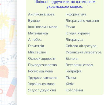
Шкільні підручники по категоріям
українською мовою:
Англійська мова
Інформатика
Буквар
Літературне читання
Інші іноземні мови
Етика
Математика
Історія України
Алгебра
Література
Геометрія
Світова література
Мистецтво
Українська література
Основи здоров'я
Біологія
Природознавство
Всесвітня історія
Російська мова
Географія
Трудове навчання
Фізика
Українська мова
Хімія
Я досліджую світ
Креслення