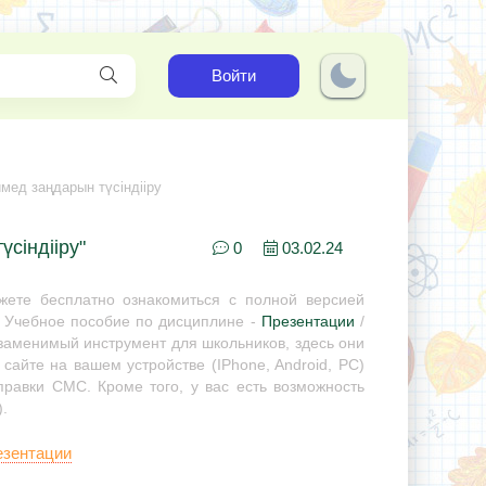
Войти
мед заңдарын түсіндііру
сіндііру"
0
03.02.24
ете бесплатно ознакомиться с полной версией
. Учебное пособие по дисциплине -
Презентации
/
незаменимый инструмент для школьников, здесь они
сайте на вашем устройстве (IPhone, Android, PC)
правки СМС. Кроме того, у вас есть возможность
.
езентации