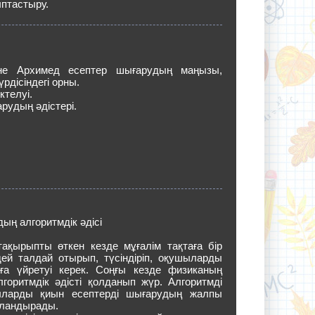
ыптастыру.
не Архимед есептер шығарудың маңызы,
рдісіндегі орны.
ктелуі.
рудың әдістері.
ың алгоритмдік әдісі
тақырыпты өткен кезде мұғалім тақтаға бір
дей талдай отырып, түсіндіріп, оқушыларды
ға үйретуі керек. Соңғы кезде физиканың
лгоритмдік әдісті қолданып жүр. Алгоритмді
ыларды қиын есептерді шығарудың жалпы
уландырады.