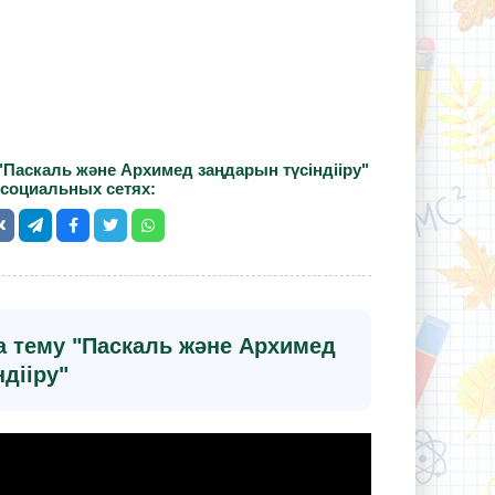
"Паскаль және Архимед заңдарын түсіндііру"
 социальных сетях:
а тему "Паскаль және Архимед
дііру"