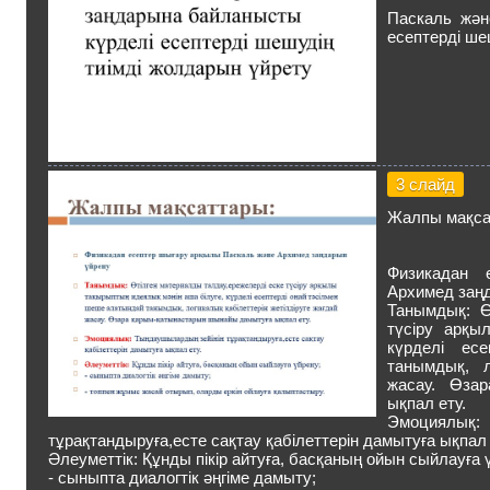
Паскаль жән
есептерді ше
3 слайд
Жалпы мақса
Физикадан 
Архимед заң
Танымдық: Ө
түсіру арқы
күрделі ес
танымдық, л
жасау. Өза
ықпал ету.
Эмоциял
тұрақтандыруға,есте сақтау қабілеттерін дамытуға ықпал 
Әлеуметтік: Құнды пікір айтуға, басқаның ойын сыйлауға 
- сыныпта диалогтік әңгіме дамыту;