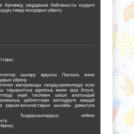
е Архимед заңдарына байланысты күрделі
шудің тиімді жолдарын үйрету
ттары:
есептер шығару арқылы Паскаль және
дарын үйрену
тілген материалды талдау,ережелерді еске
лы тақырыптың идеялық мәнін аша білуге,
ептерді оңай тәсілмен шеше алатындай
огикалық қабілеттерін жетілдіруге жағдай
ра қарым-қатынастарын шынайы дамытуға
ық: Тыңдаушылардың зейінін
ету.
үйрену;