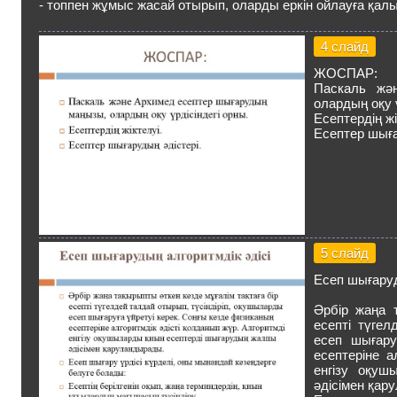
- топпен жұмыс жасай отырып, оларды еркін ойлауға қал
4 слайд
ЖОСПАР:
Паскаль жә
олардың оқу ү
Есептердің жі
Есептер шыға
5 слайд
Есеп шығаруд
Әрбір жаңа 
есепті түгел
есеп шығару
есептеріне а
енгізу оқуш
әдісімен қар