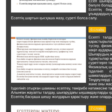
Есеп шығару
бөлуге болад
Есептің бер
ұғьмдардың м
Есептің шартын қысқаша жазу, суреті болса салу.
6 слайд
Есепті талд
қарастырыл
түсіну, физ
көңіл аудары
Шығарудың жо
тұрақтылар м
суреттерге т
Физикалық ш
Ізделініп 
шамалардың 
Теңдеулерді
және оны жас
Ізделініп отырған шаманы есептеу, төжірибе нәтижесіне та
Алынған жауапты талдау, шығарудағы ықшамдауларды қ
Есептің басқаша шешу жолдарын қарастыру және олардың 
7 слайд