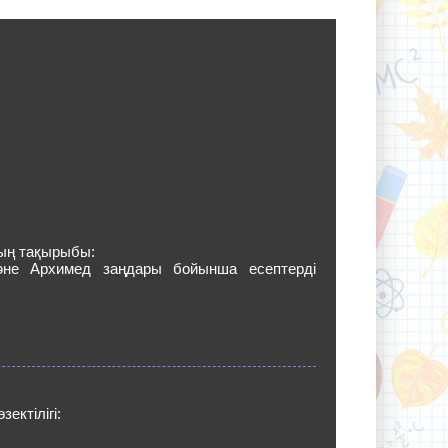
ың тақырыбы:
әне Архимед заңдары бойынша есептерді
ектілігі: