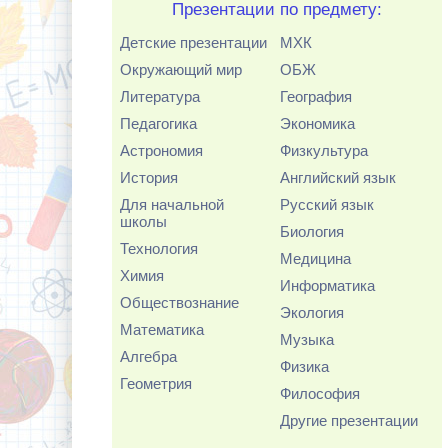
Презентации по предмету:
Детские презентации
МХК
Окружающий мир
ОБЖ
Литература
География
Педагогика
Экономика
Астрономия
Физкультура
История
Английский язык
Для начальной
Русский язык
школы
Биология
Технология
Медицина
Химия
Информатика
Обществознание
Экология
Математика
Музыка
Алгебра
Физика
Геометрия
Философия
Другие презентации