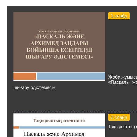
1 слайд
Жоба жұмыс
«Паскаль ж
шығару әдістемесі»
2 слайд
Тақырыптың өз