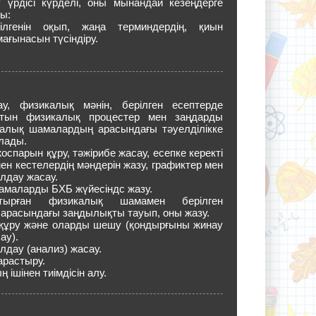
 үрдісі күрделі, оны мынандай кезеңдерге
ы:
ілгенін оқып, жаңа терминдердің, қиын
ағынасын түсіндіру.
ау, физикалық мәнін, берілген есептерде
атын физикалық процестер мен заңдарды
икалық шамалардың арасындағы тәуелділікке
лады.
спарын құру, тәжірибе жасау, есепке керекті
ен кестелердің мәндерін жазу, графиктер мен
алдау жасау.
амаларды БХБ жүйесіндс жазу.
отырған физикалық шамамен берілген
арасындағы заңдылықты тауып, оны жазу.
 құру және оларды шешу (қондырғыны жинау
ау).
лдау (анализ) жасау.
арастыру.
ішінен тиімдісін алу.