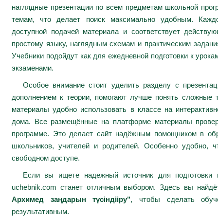
наглядные презентации по всем предметам школьной про
темам, что делает поиск максимально удобным. Каждо
доступной подачей материала и соответствует действу
простому языку, наглядным схемам и практическим задани
Учебники подойдут как для ежедневной подготовки к урокам
экзаменами.
Особое внимание стоит уделить разделу с презента
дополнением к теории, помогают лучше понять сложные 
материалы удобно использовать в классе на интерактивн
дома. Все размещённые на платформе материалы провер
программе. Это делает сайт надёжным помощником в обр
школьников, учителей и родителей. Особенно удобно, ч
свободном доступе.
Если вы ищете надежный источник для подготовки к
uchebnik.com станет отличным выбором. Здесь вы найд
Архимед заңдарын түсіндііру"
, чтобы сделать обуч
результативным.