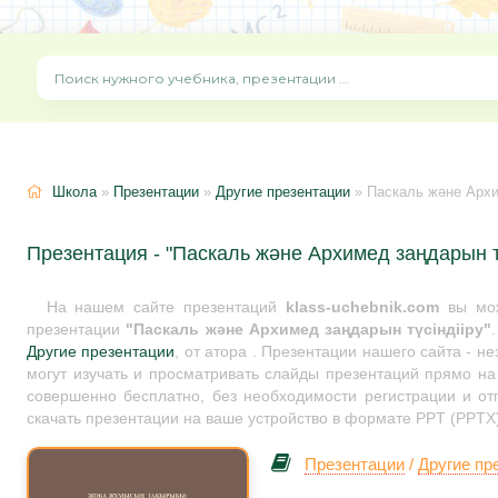
Школа
»
Презентации
»
Другие презентации
» Паскаль және Архи
Презентация - "Паскаль және Архимед заңдарын тү
На нашем сайте презентаций
klass-uchebnik.com
вы мож
презентации
"Паскаль және Архимед заңдарын түсіндііру"
Другие презентации
, от атора . Презентации нашего сайта - 
могут изучать и просматривать слайды презентаций прямо на 
совершенно бесплатно, без необходимости регистрации и от
скачать презентации на ваше устройство в формате PPT (PPTX)
Презентации
/
Другие пр