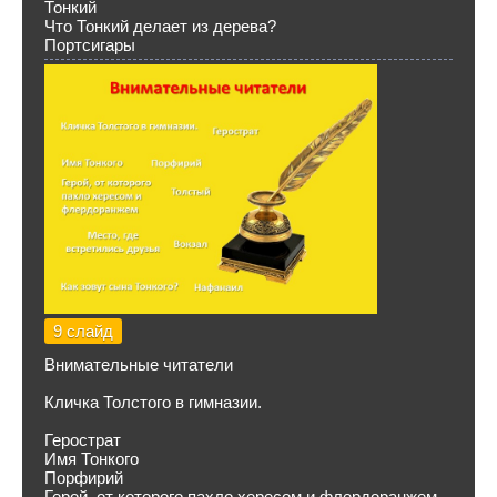
Тонкий
Что Тонкий делает из дерева?
Портсигары
9 слайд
Внимательные читатели
Кличка Толстого в гимназии.
Герострат
Имя Тонкого
Порфирий
Герой, от которого пахло хересом и флердоранжем