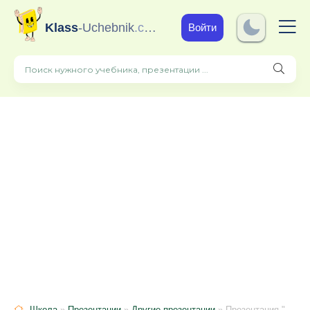
Klass
-Uchebnik
.com
Войти
Школа
»
Презентации
»
Другие презентации
» Презентация "Рассказ А.П.Чехова "Толстый и тонкий"