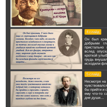
4 слайд
Он был кра
добрыми гл
пристально 
вслед опуск
кроткой улыб
грудь внушал
исходили фл
5 слайд
Несмотря на 
чувствовался
бы прийти и с
ему что-то с
дне души…