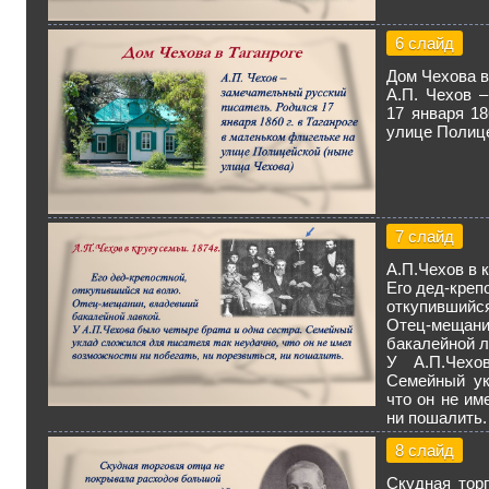
6 слайд
Дом Чехова в
А.П. Чехов 
17 января 18
улице Полице
7 слайд
А.П.Чехов в к
Его дед-креп
откупившийся
Отец-мещани
бакалейной л
У А.П.Чехо
Семейный ук
что он не им
ни пошалить.
8 слайд
Скудная тор