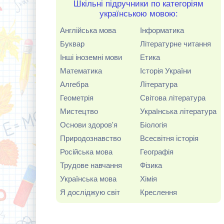
Шкільні підручники по категоріям
українською мовою:
Англійська мова
Інформатика
Буквар
Літературне читання
Інші іноземні мови
Етика
Математика
Історія України
Алгебра
Література
Геометрія
Світова література
Мистецтво
Українська література
Основи здоров'я
Біологія
Природознавство
Всесвітня історія
Російська мова
Географія
Трудове навчання
Фізика
Українська мова
Хімія
Я досліджую світ
Креслення