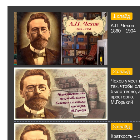
1 слайд
А.П. Чехов
1860 – 1904
2 слайд
Чехов умеет 
так, чтобы с
было тесно, 
просторно.
М.Горький
3 слайд
Краткость – 