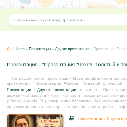
Школа
»
Презентации
»
Другие презентации
» Презентация "Чехов
Презентация - "Презентация "Чехов. Толстый и тон
На нашем сайте презентаций
klass-uchebnik.com
вы мож
презентации
"Презентация "Чехов. Толстый и тонкий".
Презентации
/
Другие презентации
, от атора . Презентац
школьников, здесь они могут изучать и просматривать слайды
(IPhone, Android, PC) совершенно бесплатно, без необходимос
есть возможность скачать презентации на ваше устройство в ф
Презентации
/
Другие пр