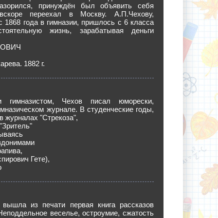
азорился, принуждён был объявить себя
вскоре переехал в Москву. А.П.Чехову,
 1868 года в гимназии, пришлось с 6 класса
стоятельную жизнь, зарабатывая деньги
РОВИЧ
рева. 1882 г.
 гимназистом, Чехов писал юморески,
имназическом журнале. В студенческие годы,
в журналах "Стрекоза",
 "Зритель"
сываясь
вдонимами
рапива,
пирович Гете),
о
 вышла из печати первая книга рассказов
Неподдельное веселье, остроумие, сжатость