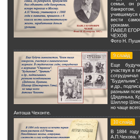
семьи, он р
банкротом, 
учившемуся с
вести само
уроками.
ПАВЕЛ ЕГО
ЧЕХОВ
Фото Н. Пушка
9 слайд
Еще будучи
участвуя в г
сотрудничал 
"Будильник",
и др., подпи
разными псе
(Дяденька, К
Шиллер Шекс
но чаще всег
Антоша Чехонте.
10 слайд
В 1884 году
А.П.Чехова. 