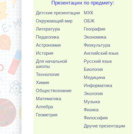
Презентации по предмету:
Детские презентации
МХК
Окружающий мир
ОБЖ
Литература
География
Педагогика
Экономика
Астрономия
Физкультура
История
Английский язык
Для начальной
Русский язык
школы
Биология
Технология
Медицина
Химия
Информатика
Обществознание
Экология
Математика
Музыка
Алгебра
Физика
Геометрия
Философия
Другие презентации