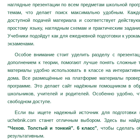
наглядные презентации по всем предметам школьной про
темам, что делает поиск максимально удобным. Каждо
доступной подачей материала и соответствует действу
простому языку, наглядным схемам и практическим задани
Учебники подойдут как для ежедневной подготовки к урокам
экзаменами.
Особое внимание стоит уделить разделу с презента
дополнением к теории, помогают лучше понять сложные 
материалы удобно использовать в классе на интерактивн
дома. Все размещённые на платформе материалы провер
программе. Это делает сайт надёжным помощником в обр
школьников, учителей и родителей. Особенно удобно, ч
свободном доступе.
Если вы ищете надежный источник для подготовки к
uchebnik.com станет отличным выбором. Здесь вы най
"Чехов. Толстый и тонкий". 6 класс"
, чтобы сделать о
результативным.