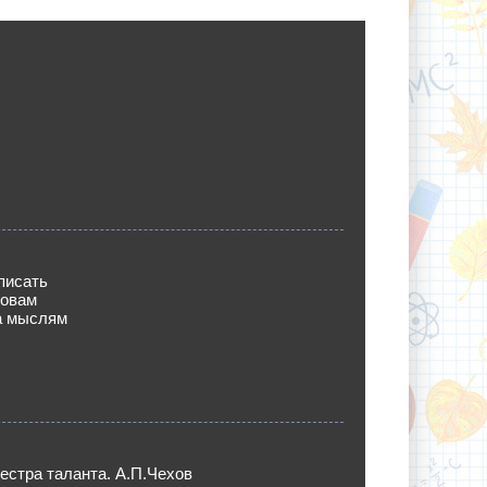
писать
ловам
а мыслям
сестра таланта. А.П.Чехов