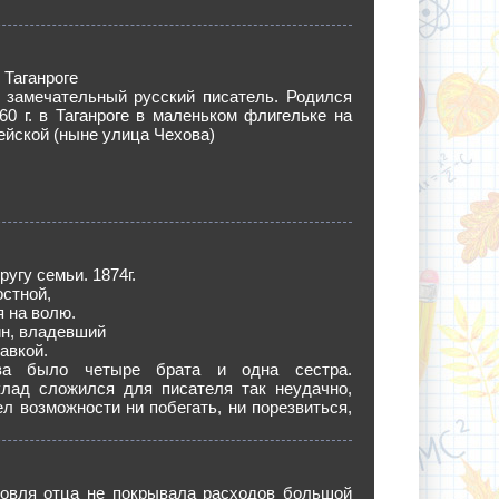
 Таганроге
– замечательный русский писатель. Родился
60 г. в Таганроге в маленьком флигельке на
йской (ныне улица Чехова)
ругу семьи. 1874г.
остной,
 на волю.
н, владевший
авкой.
ва было четыре брата и одна сестра.
лад сложился для писателя так неудачно,
ел возможности ни побегать, ни порезвиться,
говля отца не покрывала расходов большой