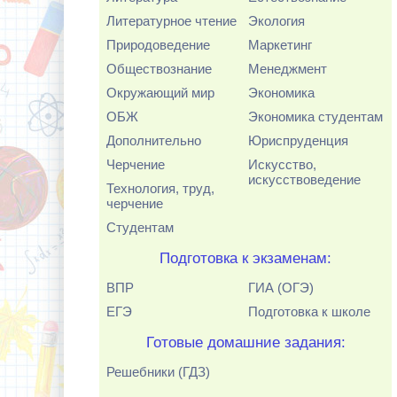
Литературное чтение
Экология
Природоведение
Маркетинг
Обществознание
Менеджмент
Окружающий мир
Экономика
ОБЖ
Экономика студентам
Дополнительно
Юриспруденция
Черчение
Искусство,
искусствоведение
Технология, труд,
черчение
Студентам
Подготовка к экзаменам:
ВПР
ГИА (ОГЭ)
ЕГЭ
Подготовка к школе
Готовые домашние задания:
Решебники (ГДЗ)