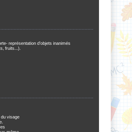
te- représentation d’objets inanimés
 fruits...).
 du visage
e.
res
 eux-même.