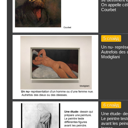
On appelle cél
Courbet
5 слайд
Un nu- représ
Autrefois des
Modigliani
6 слайд
Une étude- des
Le peintre test
avant les pein