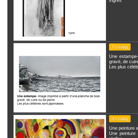
Ingres
7 слайд
Une estampe- 
gravé, de cuir
Les plus céléb
8 слайд
Une peinture a
Une peinture