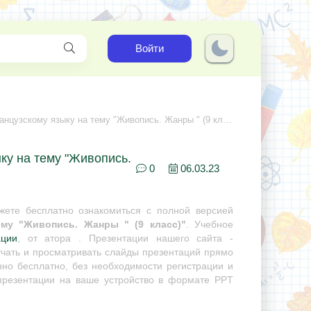
Войти
цузскому языку на тему "Живопись. Жанры " (9 класс)
ку на тему "Живопись.
0
06.03.23
ете бесплатно ознакомиться с полной версией
ему "Живопись. Жанры " (9 класс)"
. Учебное
ации
, от атора . Презентации нашего сайта -
учать и просматривать слайды презентаций прямо
нно бесплатно, без необходимости регистрации и
 презентации на ваше устройство в формате PPT