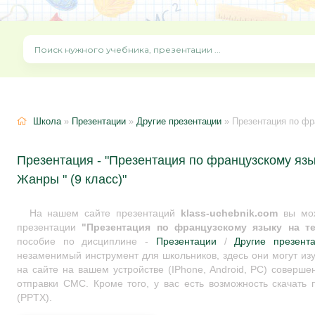
Школа
»
Презентации
»
Другие презентации
» Презентация по фран
Презентация - "Презентация по французскому язы
Жанры " (9 класс)"
На нашем сайте презентаций
klass-uchebnik.com
вы мож
презентации
"Презентация по французскому языку на т
пособие по дисциплине -
Презентации
/
Другие презент
незаменимый инструмент для школьников, здесь они могут из
на сайте на вашем устройстве (IPhone, Android, PC) соверше
отправки СМС. Кроме того, у вас есть возможность скачать
(PPTX).