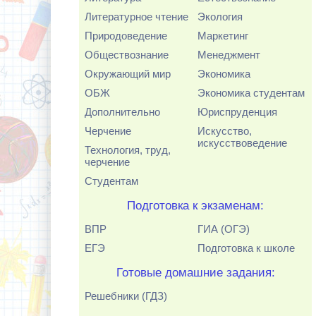
Литературное чтение
Экология
Природоведение
Маркетинг
Обществознание
Менеджмент
Окружающий мир
Экономика
ОБЖ
Экономика студентам
Дополнительно
Юриспруденция
Черчение
Искусство,
искусствоведение
Технология, труд,
черчение
Студентам
Подготовка к экзаменам:
ВПР
ГИА (ОГЭ)
ЕГЭ
Подготовка к школе
Готовые домашние задания:
Решебники (ГДЗ)