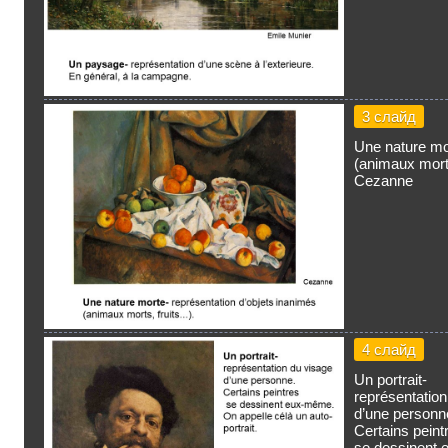
3 слайд
Une nature mor
(animaux morts,
Cezanne
4 слайд
Un portrait-
représentation
d’une personn
Certains peint
se dessinent