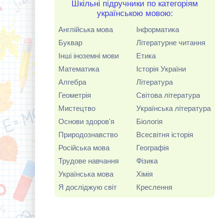
Шкільні підручники по категоріям
українською мовою:
Англійська мова
Інформатика
Буквар
Літературне читання
Інші іноземні мови
Етика
Математика
Історія України
Алгебра
Література
Геометрія
Світова література
Мистецтво
Українська література
Основи здоров'я
Біологія
Природознавство
Всесвітня історія
Російська мова
Географія
Трудове навчання
Фізика
Українська мова
Хімія
Я досліджую світ
Креслення