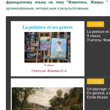
французскому языку на тему "Живопись. Жанры " (
организованным, интересным и результативным.
1 слайд
La peinture et
9 classe
Учитель: Фом
2 слайд
Un paysage- re
En général, à
Emile Munier