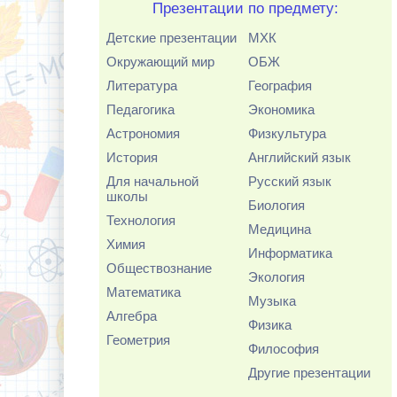
Презентации по предмету:
Детские презентации
МХК
Окружающий мир
ОБЖ
Литература
География
Педагогика
Экономика
Астрономия
Физкультура
История
Английский язык
Для начальной
Русский язык
школы
Биология
Технология
Медицина
Химия
Информатика
Обществознание
Экология
Математика
Музыка
Алгебра
Физика
Геометрия
Философия
Другие презентации