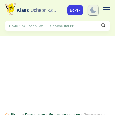
Klass
-Uchebnik
.com
Войти
Школа
»
Презентации
»
Другие презентации
» Презентация по французскому языку на тему "Мишлен" (8 класс)