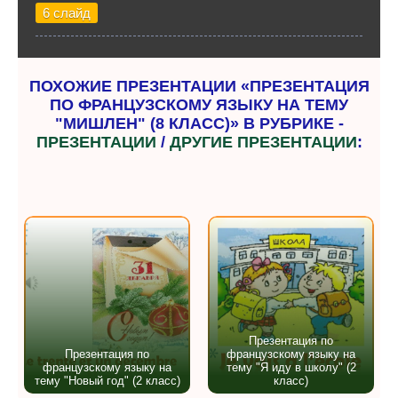
6 слайд
ПОХОЖИЕ ПРЕЗЕНТАЦИИ «ПРЕЗЕНТАЦИЯ
ПО ФРАНЦУЗСКОМУ ЯЗЫКУ НА ТЕМУ
"МИШЛЕН" (8 КЛАСС)» В РУБРИКЕ -
ПРЕЗЕНТАЦИИ
/
ДРУГИЕ ПРЕЗЕНТАЦИИ
:
Презентация по
Презентация по
французскому языку на
французскому языку на
тему "Я иду в школу" (2
тему "Новый год" (2 класс)
класс)