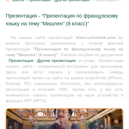
Презентация - "Презентация по французскому
языку на тему "Мишлен" (8 класс)"
На нашем сайте презентаций
klass-uchebnik.com
вы
можете бесплатно ознакомиться с полной версией
презентации
"Презентация по французскому языку на
тему "Мишлен" (8 класс)"
. Учебное пособие по дисциплине
-
Презентации
/
Другие презентации
, от атора . Презентации
нашего сайта - незаменимый инструмент для школьников,
здесь они могут изучать и просматривать слайды
презентаций прямо на сайте на вашем устройстве (IPhone,
Android, PC) совершенно бесплатно, без необходимости
регистрации и отправки СМС. Кроме того, у вас есть
возможность скачать презентации на ваше устройство в
формате PPT (PPTX).