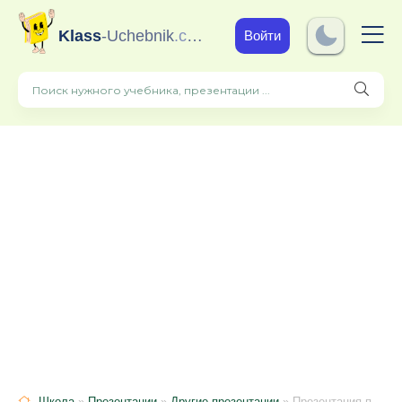
Klass
-Uchebnik
.com
Войти
Школа
»
Презентации
»
Другие презентации
» Презентация по окружающему миру на тему:"Состояние воды" для 3 класса