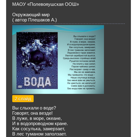
МАОУ «Полевояушская ООШ»
Окружающий мир
( автор Плешаков А.)
2 слайд
Вы слыхали о воде?
Говорят, она везде!
В луже, в море, океане,
И в водопроводном кране.
Как сосулька, замерзает,
В лес туманом заползает.