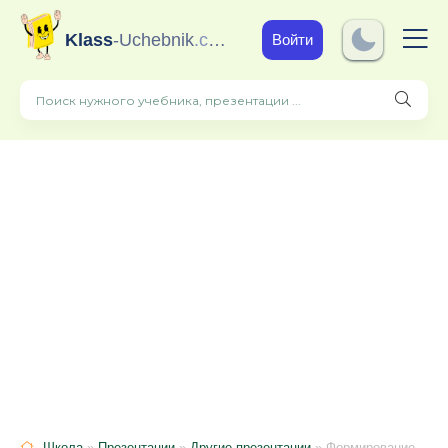
Klass
-Uchebnik
.com
Войти
Школа
»
Презентации
»
Другие презентации
» Формирование грамматического навыка по использованию времени Present Simple