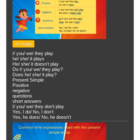
4 слайд
I/ you/ we/ they play
he/ she/ it plays
He/ she/ it doesn't play
Do I/ you/ we/ they play?
Does he/ she/ it play?
Present Simple
Positive
negative
questions
short answers
I/ you/ we/ they don't play
Yes, I do/ No, I don't
Yes, he does/ No, he doesn't