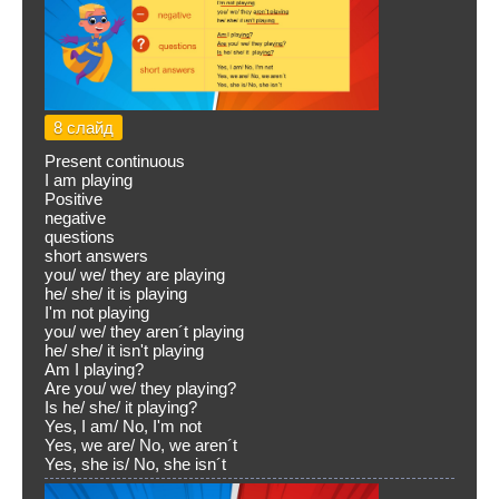
8 слайд
Present continuous
I am playing
Positive
negative
questions
short answers
you/ we/ they are playing
he/ she/ it is playing
I'm not playing
you/ we/ they aren´t playing
he/ she/ it isn't playing
Am I playing?
Are you/ we/ they playing?
Is he/ she/ it playing?
Yes, I am/ No, I'm not
Yes, we are/ No, we aren´t
Yes, she is/ No, she isn´t