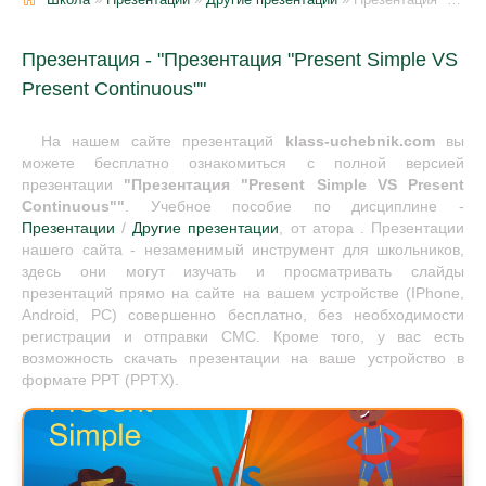
Презентация - "Презентация "Present Simple VS
Present Continuous""
На нашем сайте презентаций
klass-uchebnik.com
вы
можете бесплатно ознакомиться с полной версией
презентации
"Презентация "Present Simple VS Present
Continuous""
. Учебное пособие по дисциплине -
Презентации
/
Другие презентации
, от атора . Презентации
нашего сайта - незаменимый инструмент для школьников,
здесь они могут изучать и просматривать слайды
презентаций прямо на сайте на вашем устройстве (IPhone,
Android, PC) совершенно бесплатно, без необходимости
регистрации и отправки СМС. Кроме того, у вас есть
возможность скачать презентации на ваше устройство в
формате PPT (PPTX).