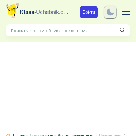
Klass
-Uchebnik
.com
Войти
Школа
»
Презентации
»
Другие презентации
» Презентация "Present Simple VS Present Continuous"