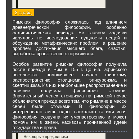
2 слайд
Римская философия сложилась под влиянием
древнегреческой философии, особенно
эллинистического периода. Ее главной задачей
являлось не исследование сущности вещей и
обсуждение метафизических проблем, а решение
проблем достижения высшего блага, счастья,
выработка нравственных норм жизни.
Особое развитие римская философия получила
после приезда в Рим в 155 г. До н.э. афинского
посольства, положившее начало широкому
распространению стоицизма, эпикуреизма и
скептицизма. Из них наибольшее распространение и
влияние получила философия стоиков.
Значительный успех стоицизма на римской почве
объясняется прежде всего тем, что римляне в массе
своей были стоиками. В философии их
интересовало лишь одно: насколько та или иная
философия созвучна их умонастроению и может
помочь им в жизни, насквозь пронизанной идеей
государства и права.