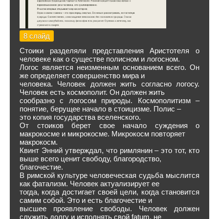
8 слайд
Стоики разделяли представления Аристотеля о
человеке как о существе полисном и логосном.
Логос является неизменным основанием всего. Он
же определяет совершенство мира и
человека. Человек должен жить согласно логосу.
Человек есть космополит. Он должен жить
сообразно с логосом природы. Космополитизм –
понятие, берущее начало в стоицизме. Полис –
это копия государства вселенского.
От стоиков берет свое начало суждения о
макрокосме и микрокосме. Микрокосм повторяет
макрокосм.
Квинт Энний утверждал, что римлянин – это тот, кто
выше всего ценит свободу, благородство,
благочестие.
В римской культуре человеческая судьба мыслится
как фатализм. Человек актуализирует ее
тогда, когда достигает своей цели, когда становится
самим собой. Это и есть благочестие и
высшее проявление свободы. Человек должен
служить долгу и исполнять свой fatum, не