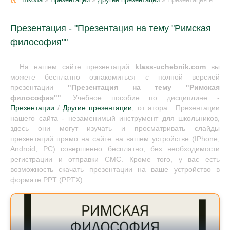
Презентация - "Презентация на тему "Римская
философия""
На нашем сайте презентаций
klass-uchebnik.com
вы
можете бесплатно ознакомиться с полной версией
презентации
"Презентация на тему "Римская
философия""
. Учебное пособие по дисциплине -
Презентации
/
Другие презентации
, от атора . Презентации
нашего сайта - незаменимый инструмент для школьников,
здесь они могут изучать и просматривать слайды
презентаций прямо на сайте на вашем устройстве (IPhone,
Android, PC) совершенно бесплатно, без необходимости
регистрации и отправки СМС. Кроме того, у вас есть
возможность скачать презентации на ваше устройство в
формате PPT (PPTX).