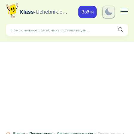
Klass
-Uchebnik
.com
Войти
Школа
»
Презентации
»
Другие презентации
» Презентация на тему "Римская философия"