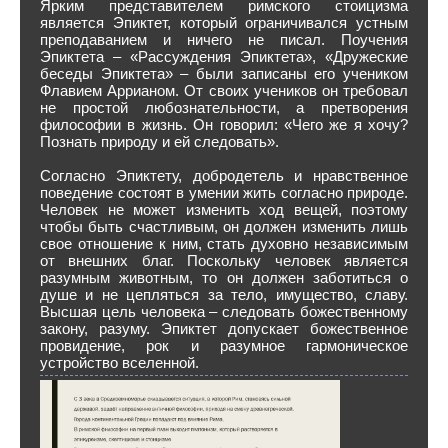
Ярким представителем римского стоицизма
является Эпиктет, который ограничивался устным
преподаванием и ничего не писал. Поучения
Эпиктета – «Рассуждения Эпиктета», «Дружеские
беседы Эпиктета» – были записаны его учеником
Флавием Аррианом. От своих учеников он требовал
не простой любознательности, а претворения
философии в жизнь. Он говорил: «Чего же я хочу?
Познать природу и ей следовать».
Согласно Эпиктету, добродетель и нравственное
поведение состоят в умении жить согласно природе.
Человек не может изменить ход вещей, поэтому
чтобы быть счастливым, он должен изменить лишь
свое отношение к ним, стать духовно независимым
от внешних благ. Поскольку человек является
разумным животным, то он должен заботиться о
душе и не цепляться за тело, имущество, славу.
Высшая цель человека – следовать божественному
закону, разуму. Эпиктет допускает божественное
провидение, рок и разумное гармоническое
устройство вселенной.