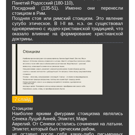
Панетий Родосский (180-110),
Посидоний (135-51). Именно они перенесли
стоицизм в Рим.
Поздняя стоя или римский стоицизм. Это явление
сугубо этическое. В I-II вв. н.э. он существовал
одновременно с иудео-христианской традицией, что
оказало влияние на формирование христианской
доктрины.
7 слайд
Стоицизм
Наиболее яркими фигурами стоицизма являлись
Сенека Луций Анней, Эпиктет, Марк
Аврелий. От Сенеки остались сочинения на латыни.
Эпиктет, который был греческим рабом,
не оставил после себя каких-либо письменных