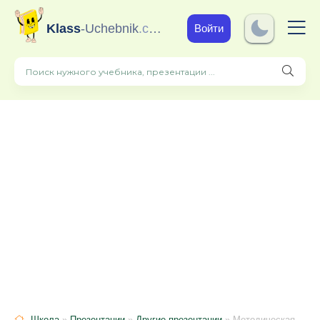
Klass
-Uchebnik
.com
Войти
Школа
»
Презентации
»
Другие презентации
» Методическая разработка для дошкольников по ознакомлению с окружающим миром "Зимние приметы"