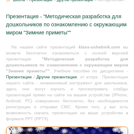
Презентация - "Методическая разработка для
дошкольников по ознакомлению с окружающим
миром "Зимние приметы""
На нашем сайте презентаций
klass-uchebnik.com
вы
можете бесплатно ознакомиться с полной версией
презентации
"Методическая разработка для
дошкольников по ознакомлению с окружающим миром
"Зимние приметы""
. Учебное пособие по дисциплине -
Презентации
/
Другие презентации
, от атора . Презентации
нашего сайта - незаменимый инструмент для школьников,
здесь они могут изучать и просматривать слайды
презентаций прямо на сайте на вашем устройстве (IPhone,
Android, PC) совершенно бесплатно, без необходимости
регистрации и отправки СМС. Кроме того, у вас есть
возможность скачать презентации на ваше устройство в
формате PPT (PPTX).