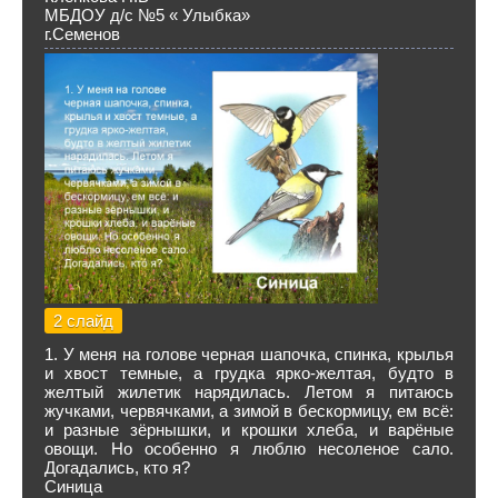
МБДОУ д/с №5 « Улыбка»
г.Семенов
2 слайд
1. У меня на голове черная шапочка, спинка, крылья
и хвост темные, а грудка ярко-желтая, будто в
желтый жилетик нарядилась. Летом я питаюсь
жучками, червячками, а зимой в бескормицу, ем всё:
и разные зёрнышки, и крошки хлеба, и варёные
овощи. Но особенно я люблю несоленое сало.
Догадались, кто я?
Синица