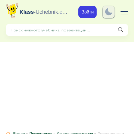
Klass
-Uchebnik
.com
Войти
Школа
»
Презентации
»
Другие презентации
» Презентация по ознакомлению с окружающим миром" Птицы"