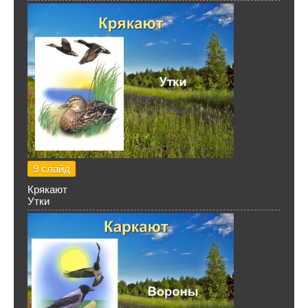
9 слайд
Крякают
Утки