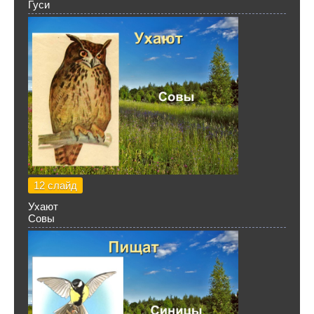
Гуси
12 слайд
Ухают
Совы