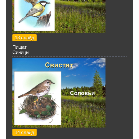
13 слайд
Пищат
Синицы
14 слайд