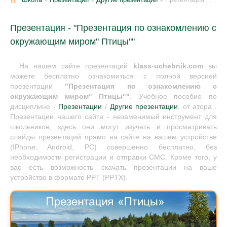
Презентация - "Презентация по ознакомлению с
окружающим миром" Птицы""
На нашем сайте презентаций
klass-uchebnik.com
вы
можете бесплатно ознакомиться с полной версией
презентации
"Презентация по ознакомлению с
окружающим миром" Птицы""
. Учебное пособие по
дисциплине -
Презентации
/
Другие презентации
, от атора .
Презентации нашего сайта - незаменимый инструмент для
школьников, здесь они могут изучать и просматривать
слайды презентаций прямо на сайте на вашем устройстве
(IPhone, Android, PC) совершенно бесплатно, без
необходимости регистрации и отправки СМС. Кроме того, у
вас есть возможность скачать презентации на ваше
устройство в формате PPT (PPTX).