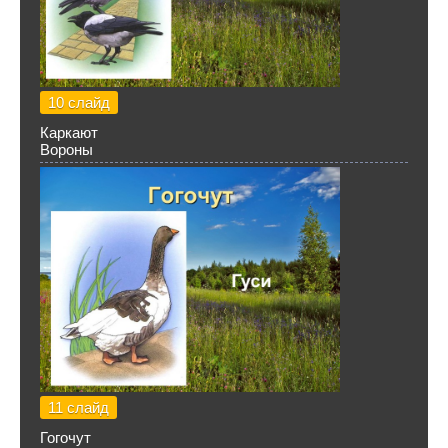
10 слайд
Каркают
Вороны
11 слайд
Гогочут