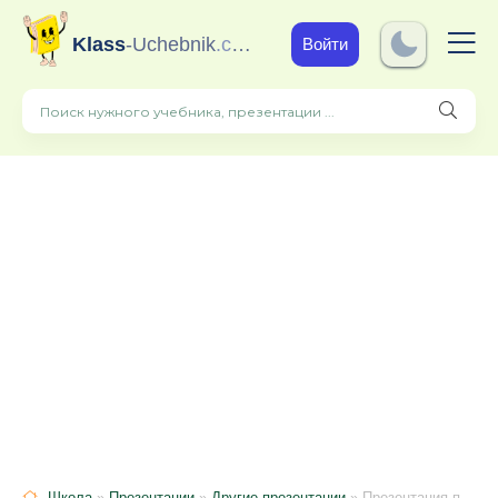
Klass
-Uchebnik
.com
Войти
Школа
»
Презентации
»
Другие презентации
» Презентация по теме "Служба примирения в образовательном учреждении"