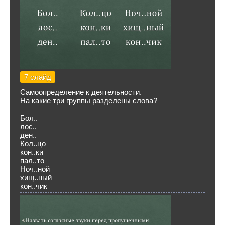
7 слайд
Самоопределение к деятельности.
На какие три группы разделены слова?
Бол..
лос..
ден..
Кол..цо
кон..ки
пал..то
Ноч..ной
хищ..ный
кон..чик