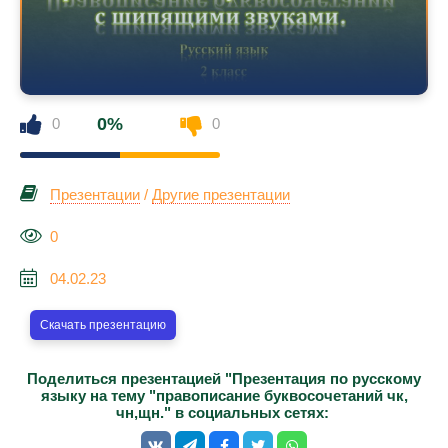
0%
0
0
Презентации
/
Другие презентации
0
04.02.23
Скачать презентацию
Поделиться презентацией "Презентация по русскому
языку на тему "правописание буквосочетаний чк,
чн,щн." в социальных сетях: