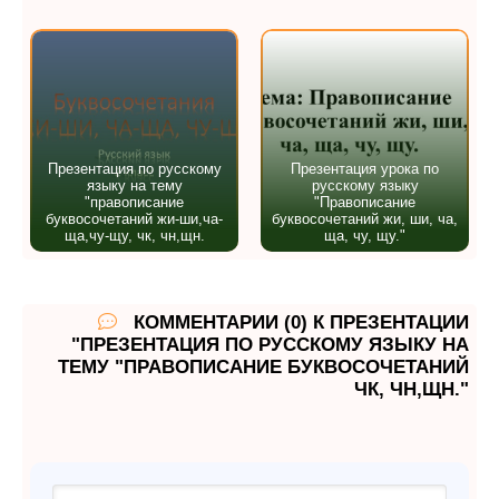
Презентация по русскому
Презентация урока по
языку на тему
русскому языку
"правописание
"Правописание
буквосочетаний жи-ши,ча-
буквосочетаний жи, ши, ча,
ща,чу-щу, чк, чн,щн.
ща, чу, щу."
КОММЕНТАРИИ (0) К ПРЕЗЕНТАЦИИ
"ПРЕЗЕНТАЦИЯ ПО РУССКОМУ ЯЗЫКУ НА
ТЕМУ "ПРАВОПИСАНИЕ БУКВОСОЧЕТАНИЙ
ЧК, ЧН,ЩН."