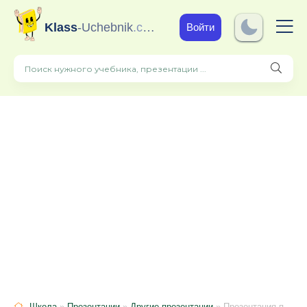
Klass
-Uchebnik
.com
Войти
Школа
»
Презентации
»
Другие презентации
» Презентация по русскому языку на тему "правописание буквосочетаний чк, чн,щн.