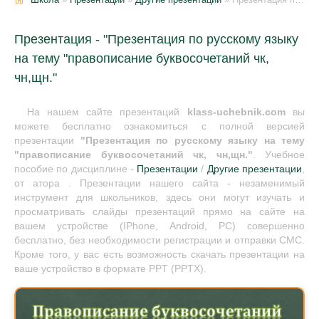
Презентация - "Презентация по русскому языку
на тему "правописание буквосочетаний чк,
чн,щн."
На нашем сайте презентаций
klass-uchebnik.com
вы
можете бесплатно ознакомиться с полной версией
презентации
"Презентация по русскому языку на тему
"правописание буквосочетаний чк, чн,щн."
. Учебное
пособие по дисциплине -
Презентации
/
Другие презентации
,
от атора . Презентации нашего сайта - незаменимый
инструмент для школьников, здесь они могут изучать и
просматривать слайды презентаций прямо на сайте на
вашем устройстве (IPhone, Android, PC) совершенно
бесплатно, без необходимости регистрации и отправки СМС.
Кроме того, у вас есть возможность скачать презентации на
ваше устройство в формате PPT (PPTX).