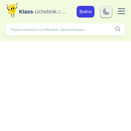
Klass
-Uchebnik
.com
Войти