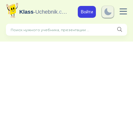
Klass
-Uchebnik
.com
Войти