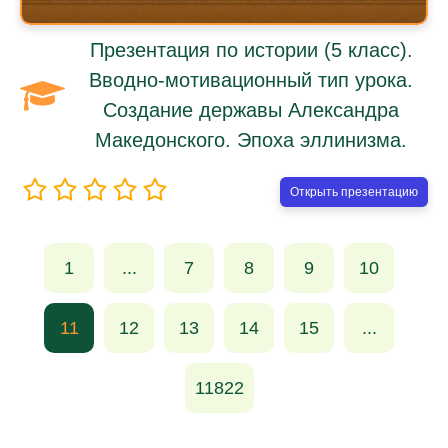
Презентация по истории (5 класс).
Вводно-мотивационный тип урока.
Создание державы Александра
Македонского. Эпоха эллинизма.
Открыть презентацию
1
...
7
8
9
10
11
12
13
14
15
...
11822