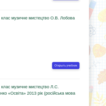
3 клас музичне мистецтво О.В. Лобова
Открыть учебник
 клас музичне мистецтво Л.С.
єнко «Освіта» 2013 рік (російська мова