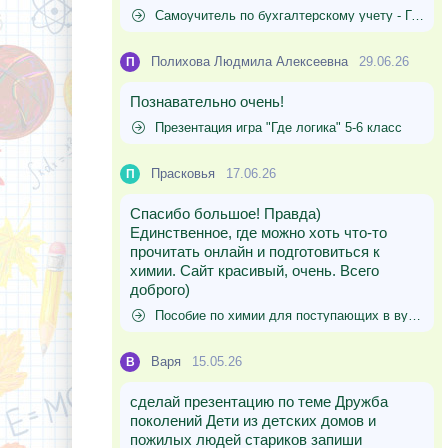
Самоучитель по бухгалтерскому учету - Гусева Т.М., Шеина Т.Н.
Полихова Людмила Алексеевна
29.06.26
П
Познавательно очень!
Презентация игра "Где логика" 5-6 класс
Прасковья
17.06.26
П
Спасибо большое! Правда)
Единственное, где можно хоть что-то
прочитать онлайн и подготовиться к
химии. Сайт красивый, очень. Всего
доброго)
Пособие по химии для поступающих в вузы - Хомченко Г.П.
Варя
15.05.26
В
сделай презентацию по теме Дружба
поколений Дети из детских домов и
пожилых людей стариков запиши