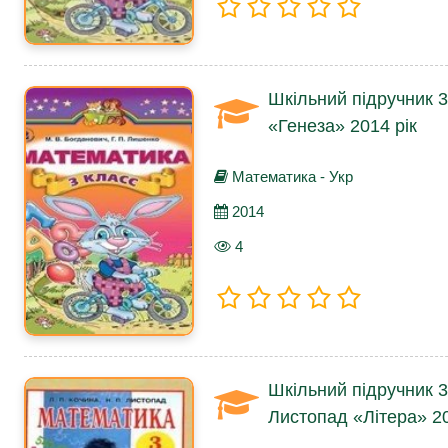
Шкільний підручник 
«Генеза» 2014 рік
Математика - Укр
2014
4
Шкільний підручник 3
Листопад «Літера» 20