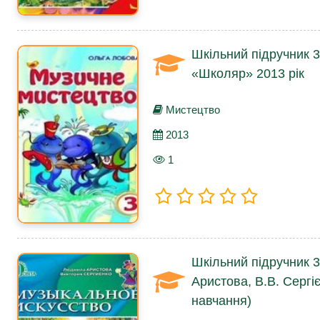
Шкільний підручник 
«Школяр» 2013 рік
Мистецтво
2013
1
Шкільний підручник 3
Аристова, В.В. Сергі
навчання)