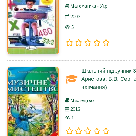
Математика - Укр
2003
5
Шкільний підручник 3
Аристова, В.В. Сергі
навчання)
Мистецтво
2013
1