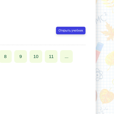
Открыть учебник
8
9
10
11
...