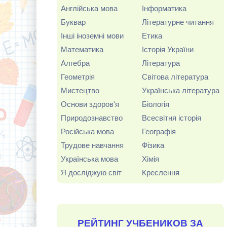
Англійська мова
Інформатика
Буквар
Літературне читання
Інші іноземні мови
Етика
Математика
Історія України
Алгебра
Література
Геометрія
Світова література
Мистецтво
Українська література
Основи здоров'я
Біологія
Природознавство
Всесвітня історія
Російська мова
Географія
Трудове навчання
Фізика
Українська мова
Хімія
Я досліджую світ
Креслення
РЕЙТИНГ УЧБЕНИКОВ ЗА