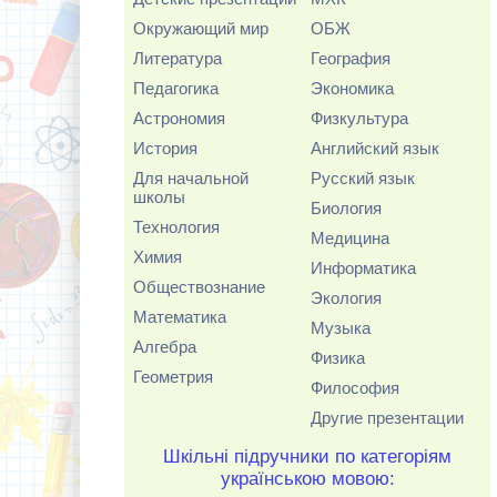
Окружающий мир
ОБЖ
Литература
География
Педагогика
Экономика
Астрономия
Физкультура
История
Английский язык
Для начальной
Русский язык
школы
Биология
Технология
Медицина
Химия
Информатика
Обществознание
Экология
Математика
Музыка
Алгебра
Физика
Геометрия
Философия
Другие презентации
Шкільні підручники по категоріям
українською мовою: