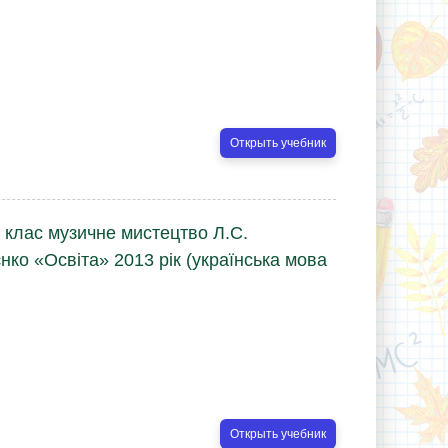
Открыть учебник
 клас музичне мистецтво Л.С.
єнко «Освіта» 2013 рік (українська мова
Открыть учебник