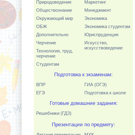
Природоведение
Маркетинг
Обществознание
Менеджмент
Окружающий мир
Экономика
ОБЖ
Экономика студентам
Дополнительно
Юриспруденция
Черчение
Искусство,
искусствоведение
Технология, труд,
черчение
Студентам
Подготовка к экзаменам:
ВПР
ГИА (ОГЭ)
ЕГЭ
Подготовка к школе
Готовые домашние задания:
Решебники (ГДЗ)
Презентации по предмету:
Детские презентации
МХК