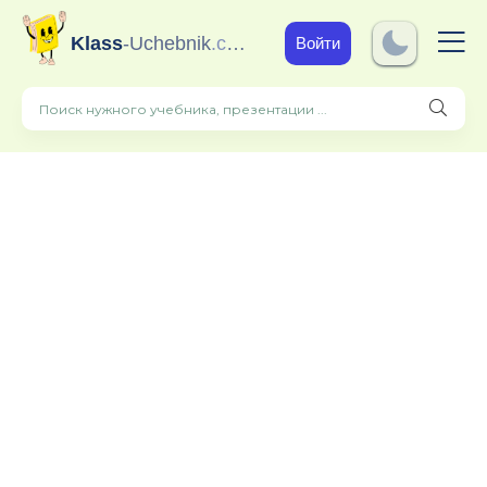
Klass
-Uchebnik
.com
Войти