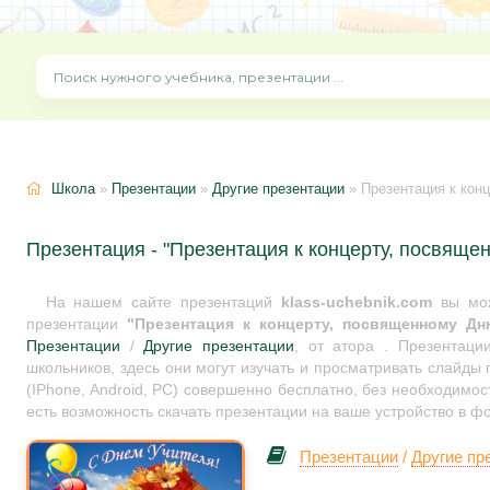
Школа
»
Презентации
»
Другие презентации
» Презентация к кон
Презентация - "Презентация к концерту, посвяще
На нашем сайте презентаций
klass-uchebnik.com
вы мож
презентации
"Презентация к концерту, посвященному Дн
Презентации
/
Другие презентации
, от атора . Презентац
школьников, здесь они могут изучать и просматривать слайды
(IPhone, Android, PC) совершенно бесплатно, без необходимос
есть возможность скачать презентации на ваше устройство в ф
Презентации
/
Другие пр