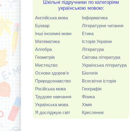
Шкільні підручники по категоріям
українською мовою:
Англійська мова
Інформатика
Буквар
Літературне читання
Інші іноземні мови
Етика
Математика
Історія України
Алгебра
Література
Геометрія
Світова література
Мистецтво
Українська література
Основи здоров'я
Біологія
Природознавство
Всесвітня історія
Російська мова
Географія
Трудове навчання
Фізика
Українська мова
Хімія
Я досліджую світ
Креслення