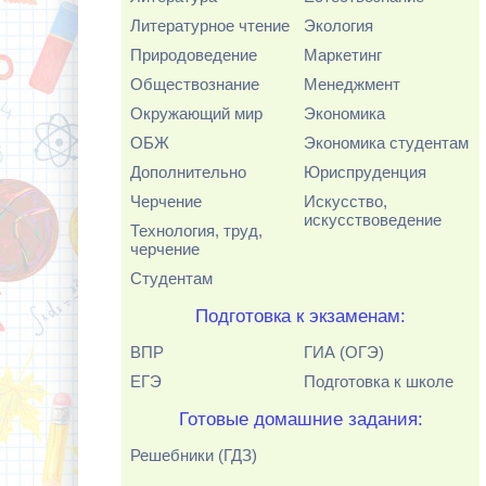
Литературное чтение
Экология
Природоведение
Маркетинг
Обществознание
Менеджмент
Окружающий мир
Экономика
ОБЖ
Экономика студентам
Дополнительно
Юриспруденция
Черчение
Искусство,
искусствоведение
Технология, труд,
черчение
Студентам
Подготовка к экзаменам:
ВПР
ГИА (ОГЭ)
ЕГЭ
Подготовка к школе
Готовые домашние задания:
Решебники (ГДЗ)