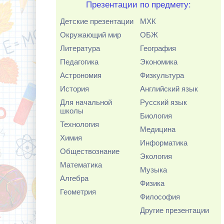
Презентации по предмету:
Детские презентации
МХК
Окружающий мир
ОБЖ
Литература
География
Педагогика
Экономика
Астрономия
Физкультура
История
Английский язык
Для начальной
Русский язык
школы
Биология
Технология
Медицина
Химия
Информатика
Обществознание
Экология
Математика
Музыка
Алгебра
Физика
Геометрия
Философия
Другие презентации