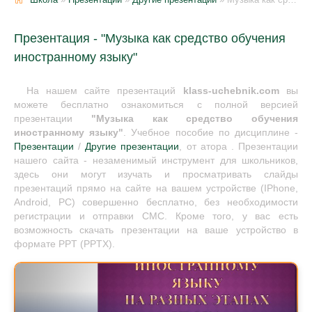
Презентация - "Музыка как средство обучения
иностранному языку"
На нашем сайте презентаций
klass-uchebnik.com
вы
можете бесплатно ознакомиться с полной версией
презентации
"Музыка как средство обучения
иностранному языку"
. Учебное пособие по дисциплине -
Презентации
/
Другие презентации
, от атора . Презентации
нашего сайта - незаменимый инструмент для школьников,
здесь они могут изучать и просматривать слайды
презентаций прямо на сайте на вашем устройстве (IPhone,
Android, PC) совершенно бесплатно, без необходимости
регистрации и отправки СМС. Кроме того, у вас есть
возможность скачать презентации на ваше устройство в
формате PPT (PPTX).