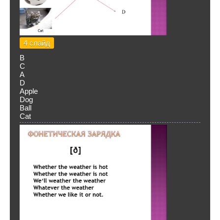
4 слайд
B
C
A
D
Apple
Dog
Ball
Cat