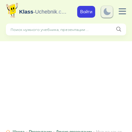
Klass
-Uchebnik
.com
Войти
Школа
»
Презентации
»
Другие презентации
» Музыка как средство обучения иностранному языку