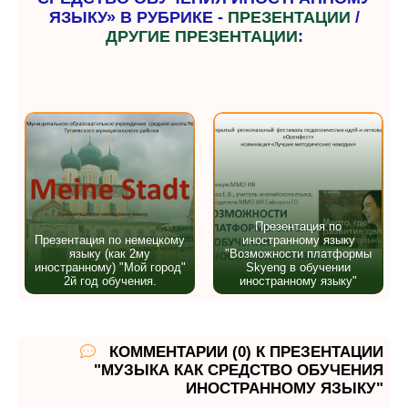
ЯЗЫКУ» В РУБРИКЕ -
ПРЕЗЕНТАЦИИ
/
ДРУГИЕ ПРЕЗЕНТАЦИИ
:
Презентация по
Презентация по немецкому
иностранному языку
языку (как 2му
"Возможности платформы
иностранному) "Мой город"
Skyeng в обучении
2й год обучения.
иностранному языку"
КОММЕНТАРИИ (0) К ПРЕЗЕНТАЦИИ
"МУЗЫКА КАК СРЕДСТВО ОБУЧЕНИЯ
ИНОСТРАННОМУ ЯЗЫКУ"