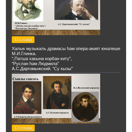
11 слайд
Халык музыкаль драмасы һәм опера-әкият юнәлеше
М.И.Глинка.
“,Патша хакына корбан китү”,
“Руслан һәм Людмила”
А.С.Даргомыжский. “Су кызы”
12 слайд