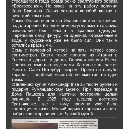
строящегося тогда храма эскиз заалтарного образа
«Воскресение». Но заказ на эту работу получил
Карл Брюллов. Эскиз остался «пробой кисти» в
византийском стиле.
Самое большое полотно Иванов так и не закончил:
падало зрение. В левом нижнем углу вместо старика
изначально был юноша в красных одеждах.
Переписав саму фигуру, на одеяния, отраженные в
воде, у художника уже не было сил. Они так и
остались красными.
Семь с половиной метров на пять метров сорок
сантиметров. Везти такое полотно из Италии в
Россию и дорого, и долго. Великая княгиня Елена
Павловна помогла средствами. Картина «плыла» из
Рима в Санкт-Петербург морем. Прямо на палубе
корабля. Подобный масштаб не вместил ни один
трюм.
«Явление» купил Александр II за 15 тысяч рублей и
подарил Румянцевскому музею. При переезде в
Доме Пашкова для картины построили целый
павильон. В 1925 году шедевр достался
Третьяковке, где к тому времени уже была
коллекция эскизов. Малый вариант картины и часть
набросков отправились в Русский музей.