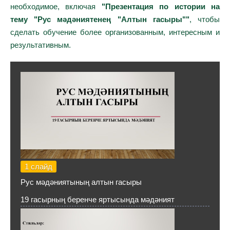
необходимое, включая
"Презентация по истории на
тему "Рус мәдәниятенең "Алтын гасыры""
, чтобы
сделать обучение более организованным, интересным и
результативным.
1 слайд
Рус мәдәниятының алтын гасыры
19 гасырның беренче яртысында мәдәният