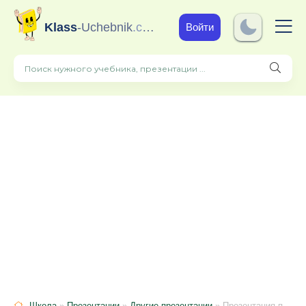
Klass
-Uchebnik
.com
Войти
Школа
»
Презентации
»
Другие презентации
» Презентация по истории на тему "Рус мәдәниятенең "Алтын гасыры"