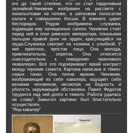
его до такой степени, что он стал горделивым
зазнайкой.Чиновник изображен на рассвете с
папильотками на голове, в шёлковом полосатом
халате и совершенно босым. В комнате царит
беспорядок. Рядом изображена служанка,
подающая ему начищенные сапоги. Чиновник стоит
перед ней в позе римского императора, показывая
пальцем правой руки на орден, красующийся на
груди.Служанка смотрит на хозяина с улыбкой. У
неё приятное, простое лицо. Она молода,
привлекательна, опрятна. Она относится
снисходительна к поведению чванливого
«кавалера». Всё это подчёркивает яркий контраст
между героями сюжета. Картина написана в тёмно-
серых тонах. Она полна иронии. Чиновник,
изображающий из себя кавалера, ощущает себя
великим человеком, несмотря на бедность и
убогость окружающей обстановки. Павел Федотов
трудился над ней долго и тяжело. Работа удалась
на славу! Замысел картины был блистательно
осуществлён.
“Яңа кавалер”