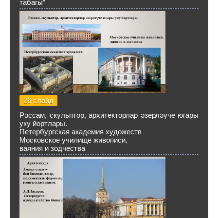
табагы”
26 слайд
Рәссам, скульптор, архитекторлар әзерләүче югары
уку йортлары.
Петербургская академия художеств
Московское училище живописи,
ваяния и зодчества