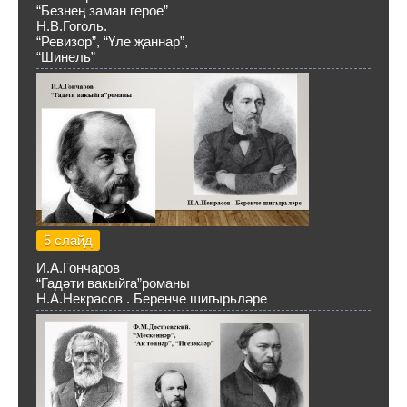
“Безнең заман герое”
Н.В.Гоголь.
“Ревизор”, “Үле җаннар”,
“Шинель”
5 слайд
И.А.Гончаров
“Гадәти вакыйга”романы
Н.А.Некрасов . Беренче шигырьләре