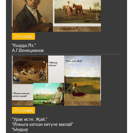
24 слайд
“Кырда.Яз.”
А.Г.Венецианов
25 слайд
“Урак өсте. Җәй.”
“Йокыга киткән көтүче малай”
“Ындыр