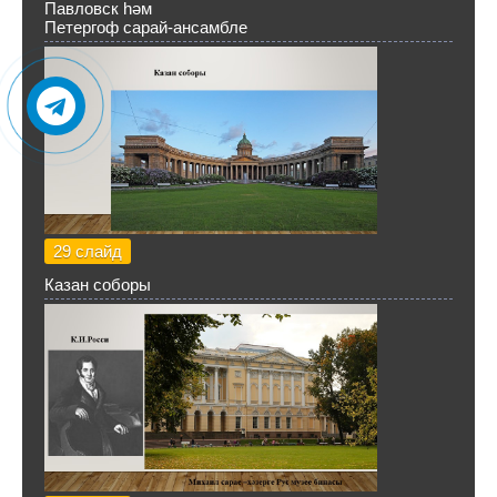
Павловск һәм
Петергоф сарай-ансамбле
29 слайд
Казан соборы