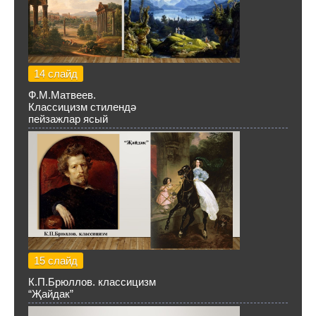
14 слайд
Ф.М.Матвеев.
Классицизм стилендә
пейзажлар ясый
15 слайд
К.П.Брюллов. классицизм
“Җайдак”