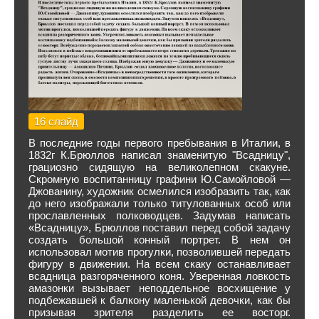
16 слайд
В последние годы первого пребывания в Италии, в
1832г К.Брюллов написал знаменитую "Всадницу",
грациозно сидящую на великолепном скакуне.
Скромную воспитанницу графини Ю.Самойловой —
Джованину, художник осмелился изобразить так, как
до него изображали только титулованных особ или
прославленных полководцев. Задумав написать
«Всадницу», Брюллов поставил перед собой задачу
создать большой конный портрет. В нем он
использовал мотив прогулки, позволившей передать
фигуру в движении. На всем скаку останавливает
всадница разгоряченного коня. Уверенная ловкость
амазонки вызывает неподдельное восхищение у
подбежавшей к балкону маленькой девочки, как бы
призывая зрителя разделить ее восторг.