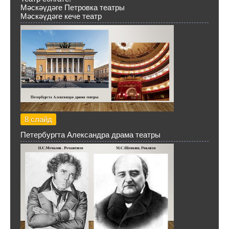
Мәскәүдәге Петровка театры
Мәскәүдәге кече театр
8 слайд
Петербургта Александра драма театры