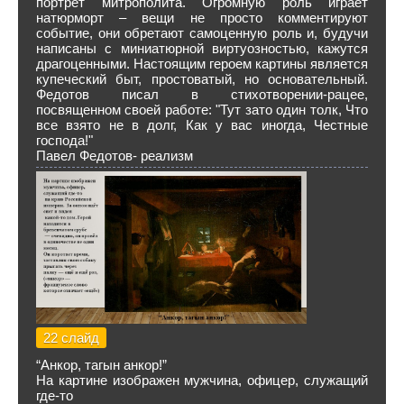
портрет митрополита. Огромную роль играет
натюрморт – вещи не просто комментируют
событие, они обретают самоценную роль и, будучи
написаны с миниатюрной виртуозностью, кажутся
драгоценными. Настоящим героем картины является
купеческий быт, простоватый, но основательный.
Федотов писал в стихотворении-рацее,
посвященном своей работе: "Тут зато один толк, Что
все взято не в долг, Как у вас иногда, Честные
господа!"
Павел Федотов- реализм
22 слайд
“Анкор, тагын анкор!”
На картине изображен мужчина, офицер, служащий
где-то