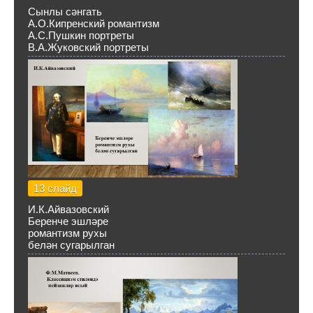
Сынлы сәнгать
А.О.Кипренский романтизм
А.С.Пушкин портреты
В.А.Жуковский портреты
13 слайд
И.К.Айвазовский
Беренче эшләре
романтизм рухы
белән сугарылган