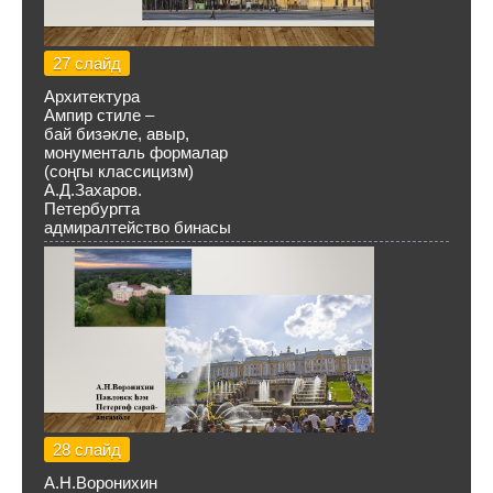
27 слайд
Архитектура
Ампир стиле –
бай бизәкле, авыр,
монументаль формалар
(соңгы классицизм)
А.Д.Захаров.
Петербургта
адмиралтейство бинасы
28 слайд
А.Н.Воронихин