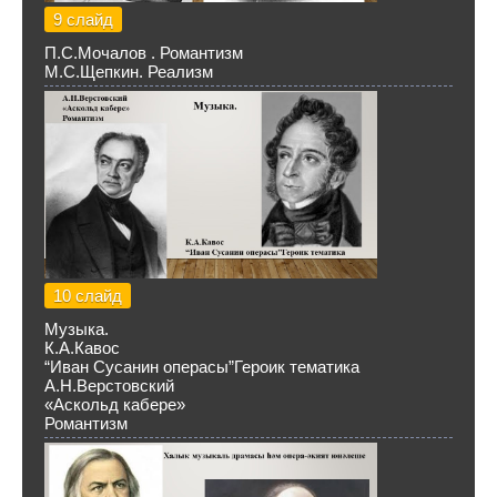
9 слайд
П.С.Мочалов . Романтизм
М.С.Щепкин. Реализм
10 слайд
Музыка.
К.А.Кавос
“Иван Сусанин операсы”Героик тематика
А.Н.Верстовский
«Аскольд кабере»
Романтизм