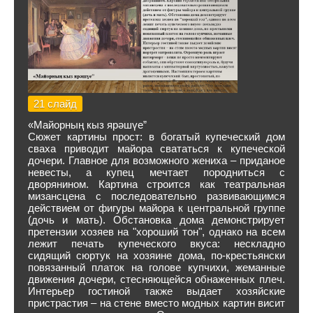
21 слайд
«Майорның кыз ярәшүе”
Сюжет картины прост: в богатый купеческий дом
сваха приводит майора свататься к купеческой
дочери. Главное для возможного жениха – приданое
невесты, а купец мечтает породниться с
дворянином. Картина строится как театральная
мизансцена с последовательно развивающимся
действием от фигуры майора к центральной группе
(дочь и мать). Обстановка дома демонстрирует
претензии хозяев на "хороший тон", однако на всем
лежит печать купеческого вкуса: нескладно
сидящий сюртук на хозяине дома, по-крестьянски
повязанный платок на голове купчихи, жеманные
движения дочери, стесняющейся обнаженных плеч.
Интерьер гостиной также выдает хозяйские
пристрастия – на стене вместо модных картин висит