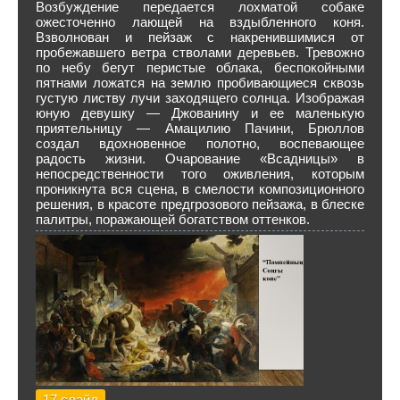
Возбуждение передается лохматой собаке
ожесточенно лающей на вздыбленного коня.
Взволнован и пейзаж с накренившимися от
пробежавшего ветра стволами деревьев. Тревожно
по небу бегут перистые облака, беспокойными
пятнами ложатся на землю пробивающиеся сквозь
густую листву лучи заходящего солнца. Изображая
юную девушку — Джованину и ее маленькую
приятельницу — Амацилию Пачини, Брюллов
создал вдохновенное полотно, воспевающее
радость жизни. Очарование «Всадницы» в
непосредственности того оживления, которым
проникнута вся сцена, в смелости композиционного
решения, в красоте предгрозового пейзажа, в блеске
палитры, поражающей богатством оттенков.
17 слайд