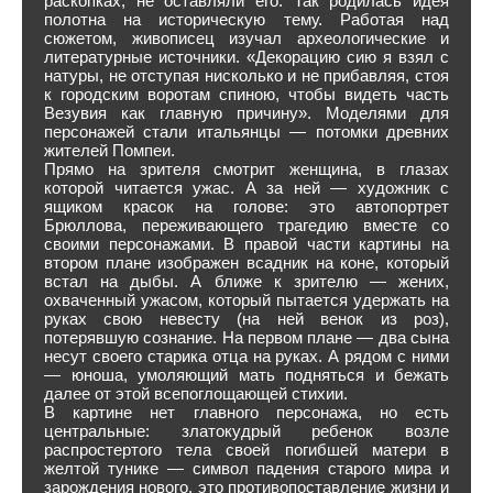
раскопках, не оставляли его. Так родилась идея
полотна на историческую тему. Работая над
сюжетом, живописец изучал археологические и
литературные источники. «Декорацию сию я взял с
натуры, не отступая нисколько и не прибавляя, стоя
к городским воротам спиною, чтобы видеть часть
Везувия как главную причину». Моделями для
персонажей стали итальянцы — потомки древних
жителей Помпеи.
Прямо на зрителя смотрит женщина, в глазах
которой читается ужас. А за ней — художник с
ящиком красок на голове: это автопортрет
Брюллова, переживающего трагедию вместе со
своими персонажами. В правой части картины на
втором плане изображен всадник на коне, который
встал на дыбы. А ближе к зрителю — жених,
охваченный ужасом, который пытается удержать на
руках свою невесту (на ней венок из роз),
потерявшую сознание. На первом плане — два сына
несут своего старика отца на руках. А рядом с ними
— юноша, умоляющий мать подняться и бежать
далее от этой всепоглощающей стихии.
В картине нет главного персонажа, но есть
центральные: златокудрый ребенок возле
распростертого тела своей погибшей матери в
желтой тунике — символ падения старого мира и
зарождения нового, это противопоставление жизни и