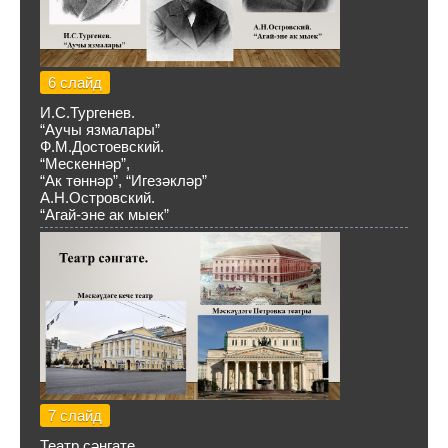
6 слайд
И.С.Тургенев.
“Аучы язмалары”
Ф.М.Достоевский.
“Мескеннәр”,
“Ак төннәр”, “Игезәкләр”
А.Н.Островский.
“Агай-эне ак мыек”
7 слайд
Театр сәнгате.