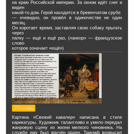
на краю Российской империи. За окном идёт снег и
виден
какой-то дом. Герой находится в бревенчатом срубе
— очевидно, он провёл в одиночестве не один
месяц.
Он коротает время, заставляя свою собаку прыгать
через
палку — ещё и ещё раз, («анкор» — французское
слово
которое означает «ещё»)
23 слайд
Картина «Свежий кавалер» написана в стиле
карикатуры. Художник талантливо и умело передал
жанровую сцену из жизни мелкого чиновника. На
службе ему был вручён орден. Триумф возвысил