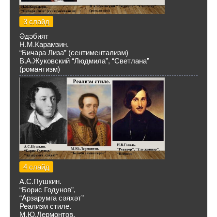
3 слайд
Әдәбият
Н.М.Карамзин.
“Бичара Лиза” (сентиментализм)
В.А.Жуковский “Людмила”, “Светлана”
(романтизм)
4 слайд
А.С.Пушкин.
“Борис Годунов”,
“Арзарумга сәяхәт”
Реализм стиле.
М.Ю.Лермонтов.