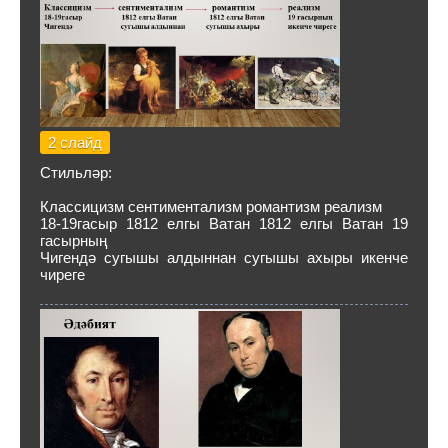
2 слайд
Стильләр:
Классицизм сентиментализм романтизм реализм
18-19гасыр 1812 елгы Ватан 1812 елгы Ватан 19
гасырның
Чигендә сугышы алдыннан сугышы ахыры икенче
чиреге