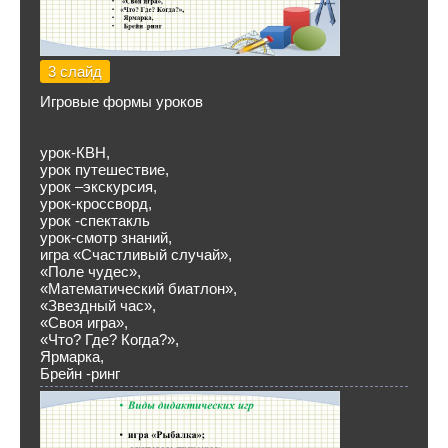
3 слайд
Игровые формы уроков
урок-КВН,
урок путешествие,
урок –экскурсия,
урок-кроссворд,
урок -спектакль
урок-смотр знаний,
игра «Счастливый случай»,
«Поле чудес»,
«Математический биатлон»,
«Звездный час»,
«Своя игра»,
«Что? Где? Когда?»,
Ярмарка,
Брейн -ринг