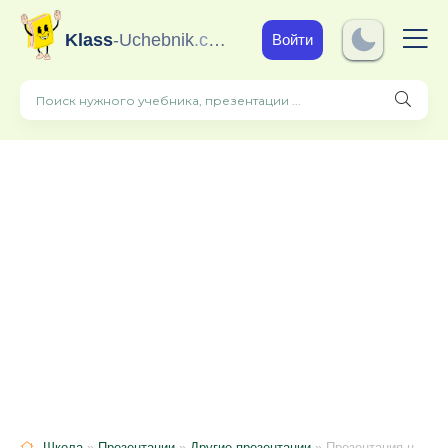
Klass
-Uchebnik
.com
Войти
Школа
»
Презентации
»
Другие презентации
» Презентация на тему: " Игровые технологии на уроках математики в коррекционной школе"